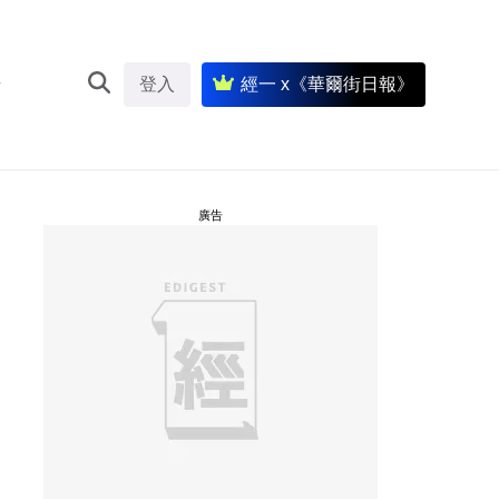
登入
經一 x《華爾街日報》
廣告