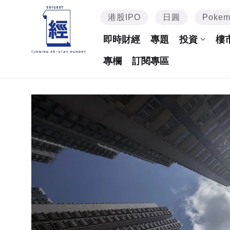
港股IPO
日圓
Poke
即時財經
專題
投資
樓
專欄
訂閱專區