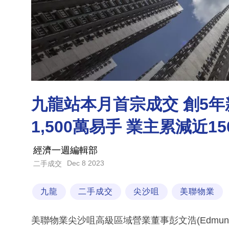
九龍站本月首宗成交 創5年
1,500萬易手 業主累減近1
經濟一週編輯部
Dec 8 2023
二手成交
九龍
二手成交
尖沙咀
美聯物業
美聯物業尖沙咀高級區域營業董事彭文浩(Edmun