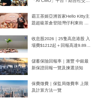
「AI CMO」平台！結合社交聆
聽與廣東話大模型 助中小企數
分鐘生成「貼地」宣傳短片
霸王茶姬亞洲首家Hello Kitty主
題超級茶倉登陸灣仔利東街 推
出首創「伯爵紅茶色」Hello Kitt
y及香港限定特調系列
收息股2026｜25隻高息港股 入
場費$1212起＋回報高達9.89
厘！持續更新
儲蓄保險回報率｜滙豐 中銀最
新保證回報一覽及揀選須知
保費徵費｜保監局徵費率 上限
及計算方法一覽