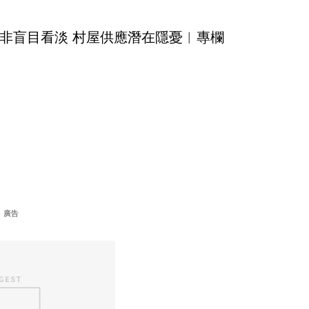
非盲目看淡 村屋供應潛在隱憂︳專欄
廣告