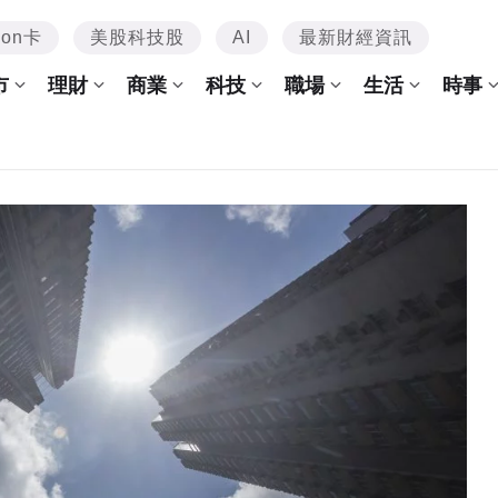
mon卡
美股科技股
AI
最新財經資訊
市
理財
商業
科技
職場
生活
時事