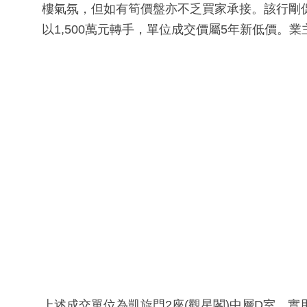
樓氣氛，但如有筍價盤亦不乏買家承接。該行剛促
以1,500萬元轉手，單位成交價屬5年新低價。業
上述成交單位為凱旋門2座(觀星閣)中層D室，實