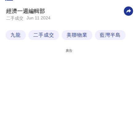
科
經濟一週編輯部
技
Jun 11 2024
二手成交
職
九龍
二手成交
美聯物業
藍灣半島
場
生
廣告
活
時
事
專
欄
訂
閱
專
區