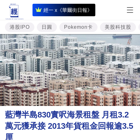
即
經一 x《華爾街日報》
時
財
港股IPO
日圓
Pokemon卡
美股科技股
經
專
題
投
資
樓
市
理
藍灣半島830實呎海景租盤 月租3.2
財
萬元獲承接 2013年貨租金回報逾3.5
商
厘
業