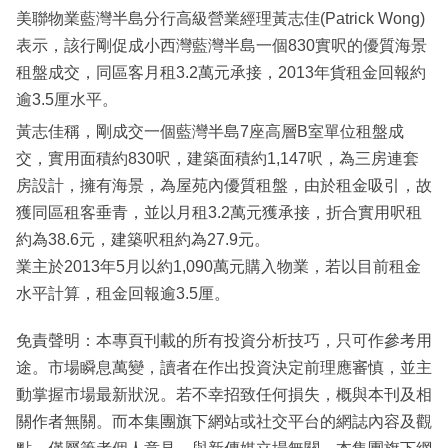
美聯物業藍灣半島分行高級營業經理黃志佳(Patrick Wong)
表示，該行剛促成小西灣藍灣半島一個830實呎的優質海景
租盤成交，同區客月租3.2萬元承接，2013年貨租金回報約
逾3.5厘水平。
黃志佳稱，剛成交一個藍灣半島7座高層B室單位租盤成
交，實用面積約830呎，建築面積約1,147呎，為三房連套
房設計，擁有海景，為屋苑內優質租盤，由於租金吸引，故
獲同區租客垂青，並以月租3.2萬元獲承接，折合實用呎租
約為38.6元，建築呎租約為27.9元。
業主於2013年5月以約1,090萬元購入物業，若以目前租金
水平計算，租金回報逾3.5厘。
免責聲明：本專頁刊載的所有投資分析技巧，只可作參考用
途。市場瞬息萬變，讀者在作出投資決定前理應審慎，並主
動掌握市場最新狀況。若不幸招致任何損失，概與本刊及相
關作者無關。而本集團旗下網站或社交平台的網誌內容及觀