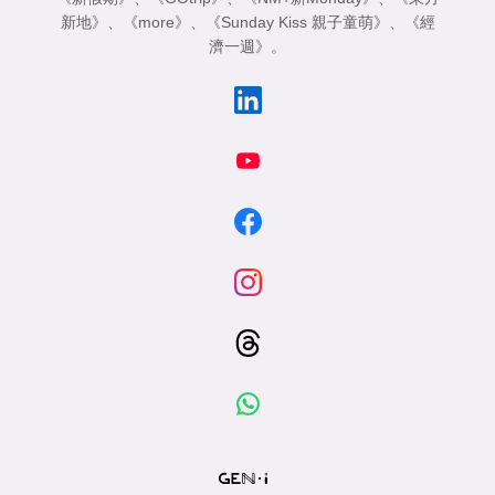
新地》
、
《more》
、
《Sunday Kiss 親子童萌》
、
《經
濟一週》
。