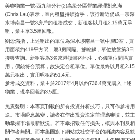
美聯物業一號‧西九龍分行(2)高級分區營業經理劉念滿
(Chris Lau)表示，區內租盤持續搶手，該行新近促成一宗深
水埗南昌一號3房戶的租務成交，新租客以月租2.15萬元承
租，業主享3.5厘回報。
劉念滿指，上述租出的單位為深水埗南昌一號中層D室，實
用面積約418平方呎，屬3房間隔。據瞭解，單位放盤第3日
接獲查詢。新租客為3名來港讀書內地生，心儀單位間隔實
用，價錢符合預算，故決定合租單位。單位最終以月租2.15
萬元租出，實用呎租約51.4元。
參考成交資料，業主於2017年4月以約736.4萬元購入上述
物業，現享回報約3.5厘。
免責聲明：本專頁刊載的所有投資分析技巧，只可作參考用
途。市場瞬息萬變，讀者在作出投資決定前理應審慎，並主
動掌握市場最新狀況。若不幸招致任何損失，概與本刊及相
關作者無關。而本集團旗下網站或社交平台的網誌內容及觀