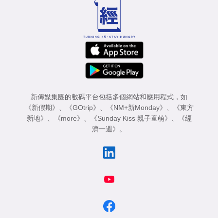
新傳媒集團的數碼平台包括多個網站和應用程式，如
《新假期》
、
《GOtrip》
、
《NM+新Monday》
、
《東方
新地》
、
《more》
、
《Sunday Kiss 親子童萌》
、
《經
濟一週》
。