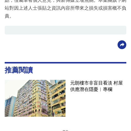
點，僅屬筆者個人意見，與新傳媒立場無關。本集團旗下網
站對因上述人士張貼之資訊內容所帶來之損失或損害概不負
責。
推薦閱讀
元朗樓市非盲目看淡 村屋
供應潛在隱憂︳專欄