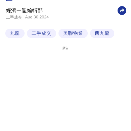
科
經濟一週編輯部
技
Aug 30 2024
二手成交
職
九龍
二手成交
美聯物業
西九龍
場
生
廣告
活
時
事
專
欄
訂
閱
專
區