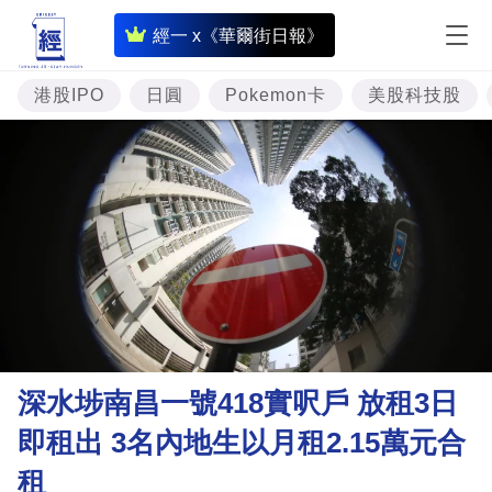
即
經一 x《華爾街日報》
時
財
港股IPO
日圓
Pokemon卡
美股科技股
經
專
題
投
資
樓
市
理
深水埗南昌一號418實呎戶 放租3日
財
即租出 3名內地生以月租2.15萬元合
商
租
業