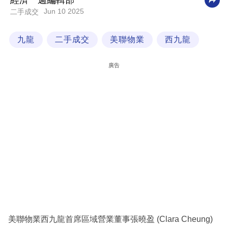
經濟一週編輯部
Jun 10 2025
二手成交
科
技
九龍
二手成交
美聯物業
西九龍
職
場
廣告
生
活
時
事
專
欄
訂
閱
專
美聯物業西九龍首席區域營業董事張曉盈 (Clara Cheung)
區