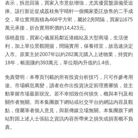
表示，拆息回落，買家入市意欲增強，尤其優質盤源備受追
捧。該行新近促成荔枝角宇晴軒一個獨家委託放售的二手成
交，單位實用面積為468平方呎，屬於2房間隔，買家以675
萬元承接，折合實用呎價約14,423元。
張曉盈指，買家心儀屋苑鄰近港鐵站及大型商場，生活便
利，加上單位景觀開揚，間隔實用，保養得宜，故迅速決定
入市。原業主於2007年以約282萬元購入上述物業，持貨約
18年，帳面賺約393萬元，單位期內升值約1.4倍。
免責聲明：本專頁刊載的所有投資分析技巧，只可作參考用
途。市場瞬息萬變，讀者在作出投資決定前理應審慎，並主
動掌握市場最新狀況。若不幸招致任何損失，概與本刊及相
關作者無關。而本集團旗下網站或社交平台的網誌內容及觀
點，僅屬筆者個人意見，與新傳媒立場無關。本集團旗下網
站對因上述人士張貼之資訊內容所帶來之損失或損害概不負
責。