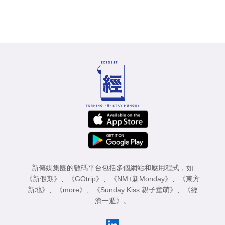
新傳媒集團的數碼平台包括多個網站和應用程式，如
《新假期》
、
《GOtrip》
、
《NM+新Monday》
、
《東方
新地》
、
《more》
、
《Sunday Kiss 親子童萌》
、
《經
濟一週》
。