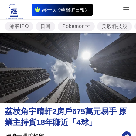
即
經一 x《華爾街日報》
時
財
港股IPO
日圓
Pokemon卡
美股科技股
經
專
題
投
資
樓
市
理
荔枝角宇晴軒2房戶675萬元易手 原
財
業主持貨18年賺近「4球」
商
業