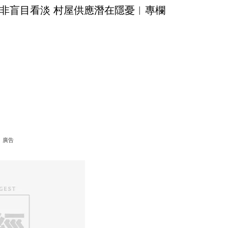
非盲目看淡 村屋供應潛在隱憂︳專欄
廣告