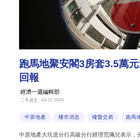
跑馬地聚安閣3房套3.5萬元
回報
經濟一週編輯部
Jul 11 2025
二手成交
中原地產
樓市消息
樓盤交易
跑馬
中原地產大坑道分行高級分行經理范珮兒表示，