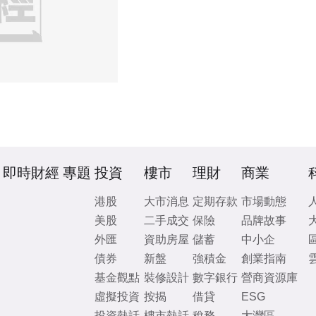
即時財經
專題
投資
樓市
理財
商業
港股
大市消息
定期存款
市場動態
美股
二手成交
保險
品牌故事
外匯
資助房屋
儲蓄
中小企
債券
新盤
強積金
創業指南
基金觀點
裝修設計
數字銀行
營商資源庫
虛擬投資
按揭
借貸
ESG
投資熱話
樓市熱話
稅務
大灣區