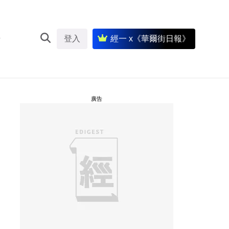
登入
經一 x《華爾街日報》
廣告