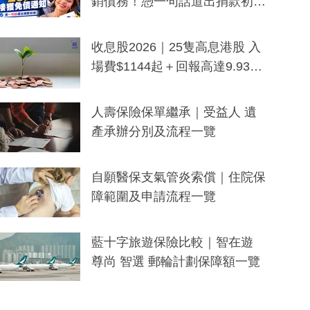
銷債務！憑一句話道出捐款初
衷：加州26萬人接獲免債通知、
一度被誤當詐騙手段
收息股2026｜25隻高息港股 入
場費$1144起＋回報高達9.93
厘！持續更新
人壽保險保單繼承｜受益人 遺
產承辦分別及流程一覽
自願醫保支氣管炎索償｜住院保
障範圍及申請流程一覽
藍十字旅遊保險比較｜智在遊
尊尚 智選 郵輪計劃保障額一覽