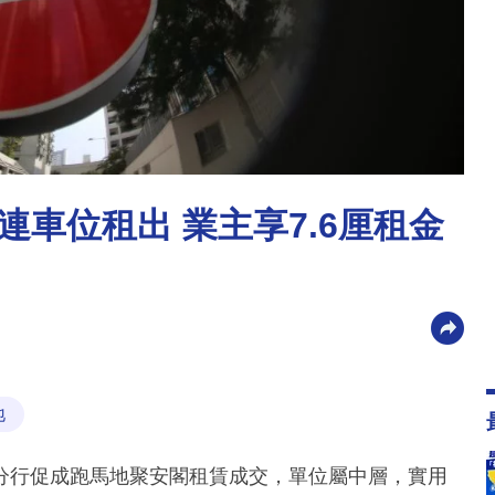
連車位租出 業主享7.6厘租金
地
分行促成跑馬地聚安閣租賃成交，單位屬中層，實用