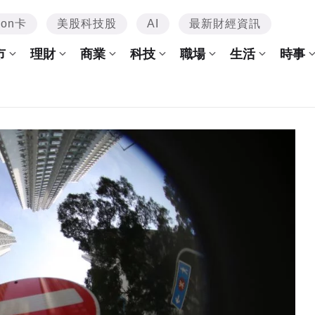
mon卡
美股科技股
AI
最新財經資訊
市
理財
商業
科技
職場
生活
時事