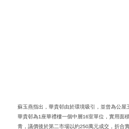
蘇玉燕指出，華貴邨由於環境吸引，並曾為公屋
華貴邨為1座華禮樓一個中層16室單位，實用面積
青，議價後於第二市場以約250萬元成交，折合實用