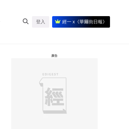
登入
經一 x《華爾街日報》
廣告