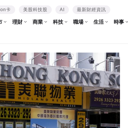
mon卡
美股科技股
AI
最新財經資訊
市
理財
商業
科技
職場
生活
時事