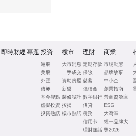
即時財經
專題
投資
樓市
理財
商業
港股
大市消息
定期存款
市場動態
美股
二手成交
保險
品牌故事
外匯
資助房屋
儲蓄
中小企
債券
新盤
強積金
創業指南
基金觀點
裝修設計
數字銀行
營商資源庫
虛擬投資
按揭
借貸
ESG
投資熱話
樓市熱話
稅務
大灣區
信用卡
經一品牌大
理財熱話
獎2026