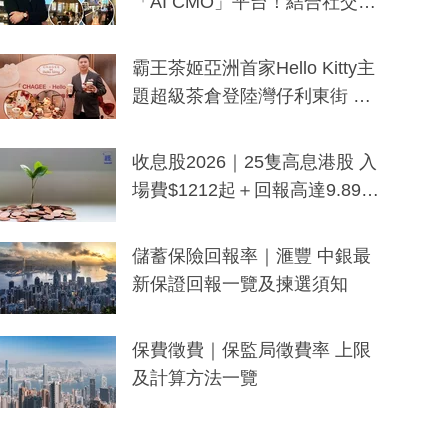
「AI CMO」平台！結合社交聆
聽與廣東話大模型 助中小企數
分鐘生成「貼地」宣傳短片
霸王茶姬亞洲首家Hello Kitty主
題超級茶倉登陸灣仔利東街 推
出首創「伯爵紅茶色」Hello Kitt
y及香港限定特調系列
收息股2026｜25隻高息港股 入
場費$1212起＋回報高達9.89
厘！持續更新
儲蓄保險回報率｜滙豐 中銀最
新保證回報一覽及揀選須知
保費徵費｜保監局徵費率 上限
及計算方法一覽