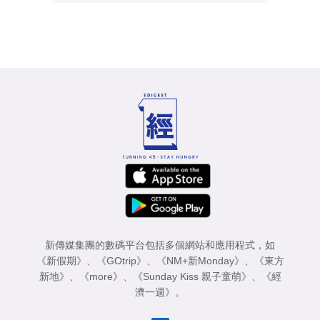
新傳媒集團的數碼平台包括多個網站和應用程式，如
《新假期》
、
《GOtrip》
、
《NM+新Monday》
、
《東方
新地》
、
《more》
、
《Sunday Kiss 親子童萌》
、
《經
濟一週》
。