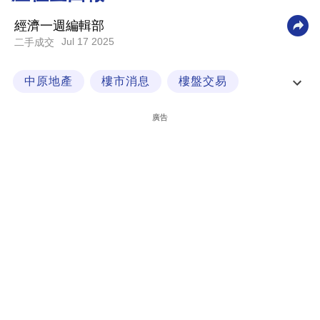
科
經濟一週編輯部
技
Jul 17 2025
二手成交
職
中原地產
樓市消息
樓盤交易
場
薄扶林道63號
生
廣告
活
時
事
專
欄
訂
閱
專
區