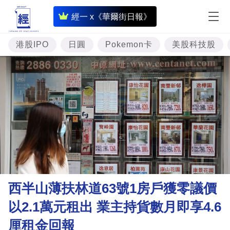
即
經一 x《華爾街日報》
時
財
港股IPO
日圓
Pokemon卡
美股科技股
經
專
題
投
資
樓
市
理
西半山薄扶林道63號1房戶獲零議價
財
以2.1萬元租出 業主持貨數月即享4.6
商
厘租金回報
業