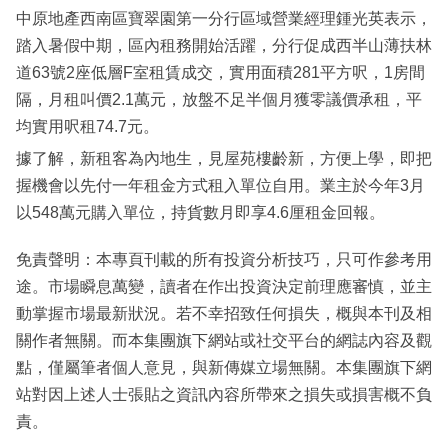
中原地產西南區寶翠園第一分行區域營業經理鍾光英表示，
踏入暑假中期，區內租務開始活躍，分行促成西半山薄扶林
道63號2座低層F室租賃成交，實用面積281平方呎，1房間
隔，月租叫價2.1萬元，放盤不足半個月獲零議價承租，平
均實用呎租74.7元。
據了解，新租客為內地生，見屋苑樓齡新，方便上學，即把
握機會以先付一年租金方式租入單位自用。業主於今年3月
以548萬元購入單位，持貨數月即享4.6厘租金回報。
免責聲明：本專頁刊載的所有投資分析技巧，只可作參考用
途。市場瞬息萬變，讀者在作出投資決定前理應審慎，並主
動掌握市場最新狀況。若不幸招致任何損失，概與本刊及相
關作者無關。而本集團旗下網站或社交平台的網誌內容及觀
點，僅屬筆者個人意見，與新傳媒立場無關。本集團旗下網
站對因上述人士張貼之資訊內容所帶來之損失或損害概不負
責。