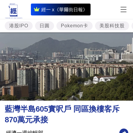
即
經一 x《華爾街日報》
時
財
港股IPO
日圓
Pokemon卡
美股科技股
經
專
題
投
資
樓
市
理
藍灣半島605實呎戶 同區換樓客斥
財
870萬元承接
商
業