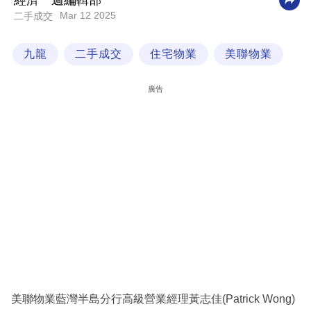
經濟一週編輯部
Mar 12 2025
二手成交
科
技
九龍
二手成交
住宅物業
美聯物業
職
場
廣告
生
活
時
事
專
欄
訂
閱
專
美聯物業藍灣半島分行高級營業經理黃志佳(Patrick Wong)
區