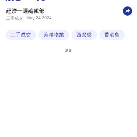
科
經濟一週編輯部
技
May 24 2024
二手成交
職
二手成交
美聯物業
西營盤
香港島
場
生
廣告
活
時
事
專
欄
訂
閱
專
區