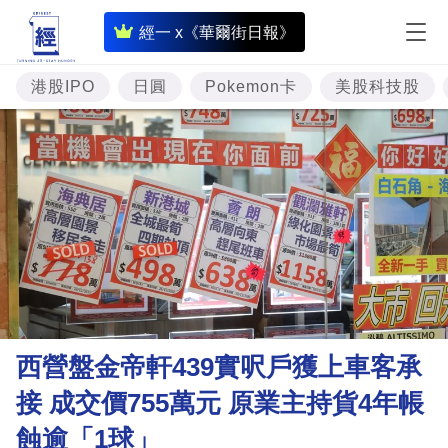
即
經一 x《華爾街日報》
時
財
港股IPO
日圓
Pokemon卡
美股科技股
經
專
題
投
資
樓
市
理
西營盤金帝軒439實呎戶獲上車客承
財
接 成交價755萬元 原業主持貨4年帳
商
蝕逾「1球」
業