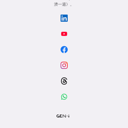
濟一週》
。