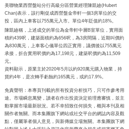
美聯物業西營盤站分行高級分區營業經理陳凱廸(Hubert
Chan)表示，該行剛促成西營盤金帝軒一個3房單位的交
投，區內上車客以755萬元入市。單位4年貶值約18%。
陳凱廸稱，上述成交的單位為金帝軒中層B室單位，實用面
積約439呎，建築面積約為656呎，為3房間隔，近期叫價約
為830萬元，上車客心儀單位四正實用，議價後以755萬元
承接，折合實用呎價約為17,198元，建築呎價約為11,509
元。
資料顯示，原業主於2020年5月以約920萬元購入物業，持
貨約4年，是次轉手虧蝕約165萬元，或約17.9%。
免責聲明：本專頁刊載的所有投資分析技巧，只可作參考用
途。市場瞬息萬變，讀者在作出投資決定前理應審慎，並主
動掌握市場最新狀況。若不幸招致任何損失，概與本刊及相
關作者無關。而本集團旗下網站或社交平台的網誌內容及觀
點，僅屬筆者個人意見，與新傳媒立場無關。本集團旗下網