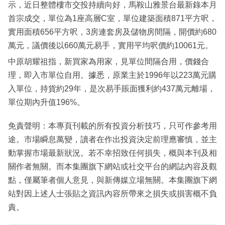
示，近日整體樓市交投持續向好，馬鞍山雅景台最新錄本月
首宗成交，單位為1座高層C室，單位建築面積871平方呎，
實用面積656平方呎，3房連套房及儲物房間隔，開價約680
萬元，議價後以660萬元易手，實用平均呎價約10061元。
中原胡耀祖指，新買家為用家，見單位間隔合用，價錢合
理，即入市單位自用。據悉，原業主於1996年以223萬元購
入單位，持貨約29年，是次易手賬面獲利約437萬元離場，
單位期內升值196%。
免責聲明：本專頁刊載的所有投資分析技巧，只可作參考用
途。市場瞬息萬變，讀者在作出投資決定前理應審慎，並主
動掌握市場最新狀況。若不幸招致任何損失，概與本刊及相
關作者無關。而本集團旗下網站或社交平台的網誌內容及觀
點，僅屬筆者個人意見，與新傳媒立場無關。本集團旗下網
站對因上述人士張貼之資訊內容所帶來之損失或損害概不負
責。