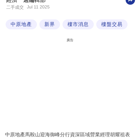
經濟一週編輯部
Jul 11 2025
二手成交
科
技
中原地產
新界
樓市消息
樓盤交易
職
場
廣告
生
活
時
事
專
欄
訂
閱
專
中原地產馬鞍山迎海御峰分行資深區域營業經理胡耀祖表
區