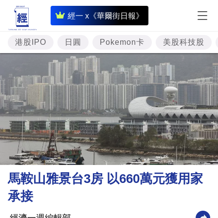
即
經一 x《華爾街日報》
時
財
港股IPO
日圓
Pokemon卡
美股科技股
經
專
題
投
資
樓
市
理
馬鞍山雅景台3房 以660萬元獲用家
財
承接
商
業