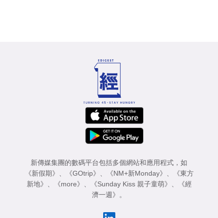
新傳媒集團的數碼平台包括多個網站和應用程式，如
《新假期》
、
《GOtrip》
、
《NM+新Monday》
、
《東方
新地》
、
《more》
、
《Sunday Kiss 親子童萌》
、
《經
濟一週》
。