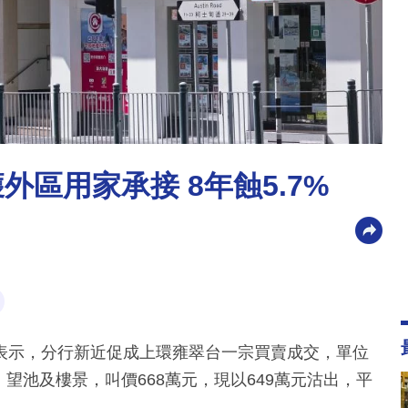
外區用家承接 8年蝕5.7%
表示，分行新近促成上環雍翠台一宗買賣成交，單位
，望池及樓景，叫價668萬元，現以649萬元沽出，平