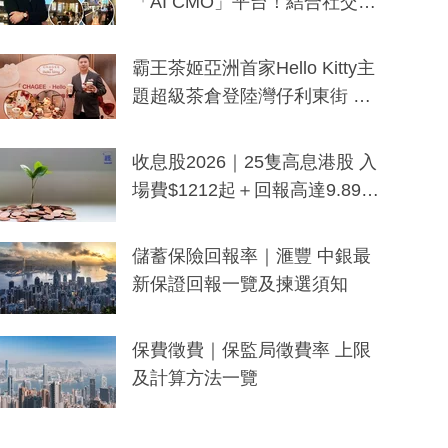
「AI CMO」平台！結合社交聆
聽與廣東話大模型 助中小企數
分鐘生成「貼地」宣傳短片
霸王茶姬亞洲首家Hello Kitty主
題超級茶倉登陸灣仔利東街 推
出首創「伯爵紅茶色」Hello Kitt
y及香港限定特調系列
收息股2026｜25隻高息港股 入
場費$1212起＋回報高達9.89
厘！持續更新
儲蓄保險回報率｜滙豐 中銀最
新保證回報一覽及揀選須知
保費徵費｜保監局徵費率 上限
及計算方法一覽