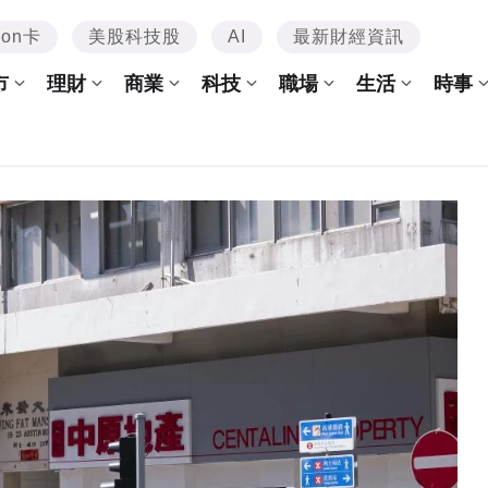
mon卡
美股科技股
AI
最新財經資訊
市
理財
商業
科技
職場
生活
時事