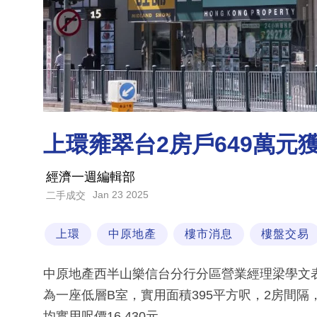
上環雍翠台2房戶649萬元獲
經濟一週編輯部
Jan 23 2025
二手成交
上環
中原地產
樓市消息
樓盤交易
中原地產西半山樂信台分行分區營業經理梁學文
為一座低層B室，實用面積395平方呎，2房間隔
均實用呎價16,430元。