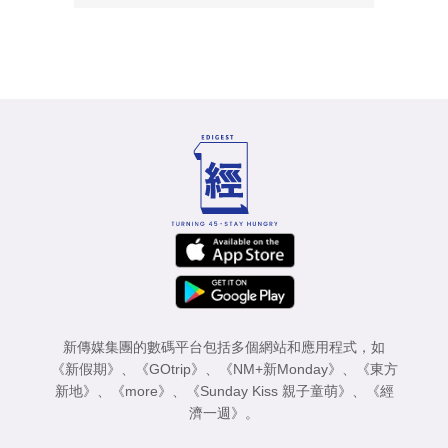
新傳媒集團的數碼平台包括多個網站和應用程式，如
《新假期》
、
《GOtrip》
、
《NM+新Monday》
、
《東方
新地》
、
《more》
、
《Sunday Kiss 親子童萌》
、
《經
濟一週》
。