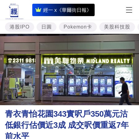
即
經一 x《華爾街日報》
時
財
港股IPO
日圓
Pokemon卡
美股科技股
經
專
題
投
資
樓
市
理
青衣青怡花園343實呎戶350萬元沽
財
低銀行估價近3成 成交呎價重返7年
商
前水平
業