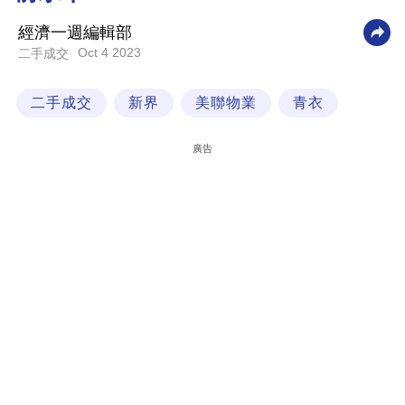
科
經濟一週編輯部
技
Oct 4 2023
二手成交
職
二手成交
新界
美聯物業
青衣
場
生
廣告
活
時
事
專
欄
訂
閱
專
區