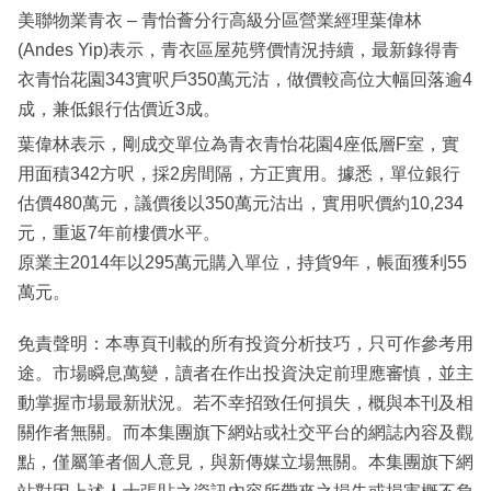
美聯物業青衣 – 青怡薈分行高級分區營業經理葉偉林
(Andes Yip)表示，青衣區屋苑劈價情況持續，最新錄得青
衣青怡花園343實呎戶350萬元沽，做價較高位大幅回落逾4
成，兼低銀行估價近3成。
葉偉林表示，剛成交單位為青衣青怡花園4座低層F室，實
用面積342方呎，採2房間隔，方正實用。據悉，單位銀行
估價480萬元，議價後以350萬元沽出，實用呎價約10,234
元，重返7年前樓價水平。
原業主2014年以295萬元購入單位，持貨9年，帳面獲利55
萬元。
免責聲明：本專頁刊載的所有投資分析技巧，只可作參考用
途。市場瞬息萬變，讀者在作出投資決定前理應審慎，並主
動掌握市場最新狀況。若不幸招致任何損失，概與本刊及相
關作者無關。而本集團旗下網站或社交平台的網誌內容及觀
點，僅屬筆者個人意見，與新傳媒立場無關。本集團旗下網