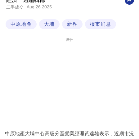
經濟一週編輯部
Aug 26 2025
二手成交
科
技
中原地產
大埔
新界
樓市消息
職
場
廣告
生
活
時
事
專
欄
訂
閱
專
中原地產大埔中心高級分區營業經理黃達雄表示，近期市況
區