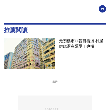
推薦閱讀
元朗樓市非盲目看淡 村屋
供應潛在隱憂︳專欄
廣告