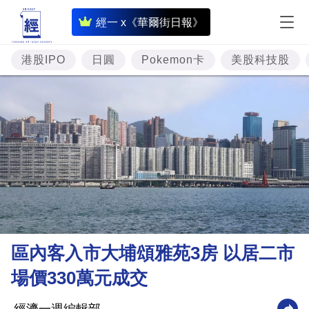
即
經一 x《華爾街日報》
時
財
港股IPO
日圓
Pokemon卡
美股科技股
經
專
題
投
資
樓
市
理
區內客入市大埔頌雅苑3房 以居二市
財
場價330萬元成交
商
業