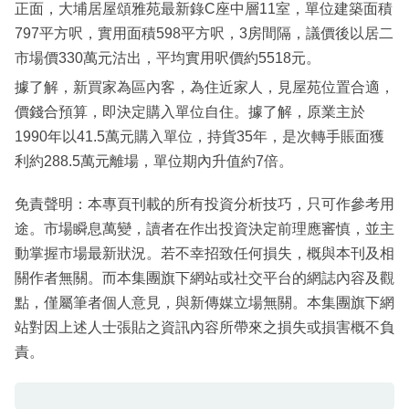
正面，大埔居屋頌雅苑最新錄C座中層11室，單位建築面積
797平方呎，實用面積598平方呎，3房間隔，議價後以居二
市場價330萬元沽出，平均實用呎價約5518元。
據了解，新買家為區內客，為住近家人，見屋苑位置合適，
價錢合預算，即決定購入單位自住。據了解，原業主於
1990年以41.5萬元購入單位，持貨35年，是次轉手賬面獲
利約288.5萬元離場，單位期內升值約7倍。
免責聲明：本專頁刊載的所有投資分析技巧，只可作參考用
途。市場瞬息萬變，讀者在作出投資決定前理應審慎，並主
動掌握市場最新狀況。若不幸招致任何損失，概與本刊及相
關作者無關。而本集團旗下網站或社交平台的網誌內容及觀
點，僅屬筆者個人意見，與新傳媒立場無關。本集團旗下網
站對因上述人士張貼之資訊內容所帶來之損失或損害概不負
責。