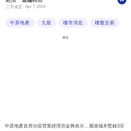
經濟一週編輯部
Apr 7 2024
二手成交
科
技
中原地產
九龍
樓市消息
樓盤交易
職
場
廣告
生
活
時
事
專
欄
訂
閱
專
中原地產首席分區營業經理洪金興表示，麗港城本暫錄3宗
區