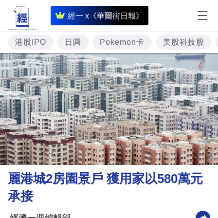
即
經一 x《華爾街日報》
時
財
港股IPO
日圓
Pokemon卡
美股科技股
經
專
題
投
資
樓
市
理
麗港城2房園景戶 獲用家以580萬元
財
承接
商
業