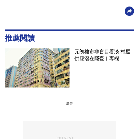
推薦閱讀
元朗樓市非盲目看淡 村屋
供應潛在隱憂︳專欄
廣告