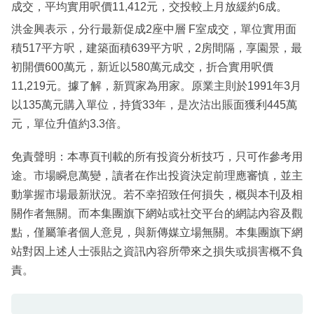
成交，平均實用呎價11,412元，交投較上月放緩約6成。
洪金興表示，分行最新促成2座中層 F室成交，單位實用面
積517平方呎，建築面積639平方呎，2房間隔，享園景，最
初開價600萬元，新近以580萬元成交，折合實用呎價
11,219元。據了解，新買家為用家。原業主則於1991年3月
以135萬元購入單位，持貨33年，是次沽出賬面獲利445萬
元，單位升值約3.3倍。
免責聲明：本專頁刊載的所有投資分析技巧，只可作參考用
途。市場瞬息萬變，讀者在作出投資決定前理應審慎，並主
動掌握市場最新狀況。若不幸招致任何損失，概與本刊及相
關作者無關。而本集團旗下網站或社交平台的網誌內容及觀
點，僅屬筆者個人意見，與新傳媒立場無關。本集團旗下網
站對因上述人士張貼之資訊內容所帶來之損失或損害概不負
責。