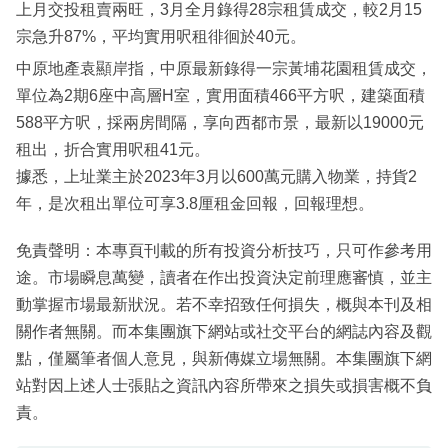
上月交投租賣兩旺，3月全月錄得28宗租賃成交，較2月15
宗急升87%，平均實用呎租徘徊於40元。
中原地產袁顯岸指，中原最新錄得一宗黃埔花園租賃成交，
單位為2期6座中高層H室，實用面積466平方呎，建築面積
588平方呎，採兩房間隔，享向西都市景，最新以19000元
租出，折合實用呎租41元。
據悉，上址業主於2023年3月以600萬元購入物業，持貨2
年，是次租出單位可享3.8厘租金回報，回報理想。
免責聲明：本專頁刊載的所有投資分析技巧，只可作參考用
途。市場瞬息萬變，讀者在作出投資決定前理應審慎，並主
動掌握市場最新狀況。若不幸招致任何損失，概與本刊及相
關作者無關。而本集團旗下網站或社交平台的網誌內容及觀
點，僅屬筆者個人意見，與新傳媒立場無關。本集團旗下網
站對因上述人士張貼之資訊內容所帶來之損失或損害概不負
責。