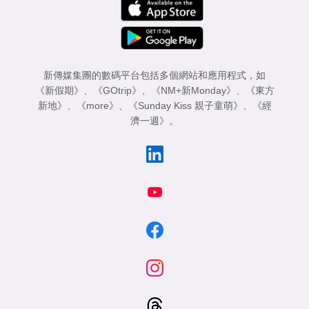
新傳媒集團的數碼平台包括多個網站和應用程式，如
《新假期》
、
《GOtrip》
、
《NM+新Monday》
、
《東方
新地》
、
《more》
、
《Sunday Kiss 親子童萌》
、
《經
濟一週》
。