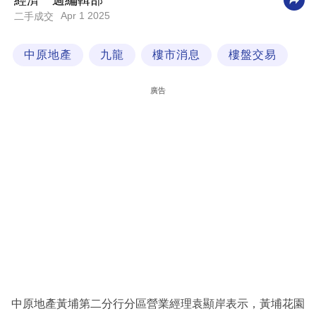
經濟一週編輯部
Apr 1 2025
二手成交
科
技
中原地產
九龍
樓市消息
樓盤交易
職
場
廣告
生
活
時
事
專
欄
訂
閱
專
中原地產黃埔第二分行分區營業經理袁顯岸表示，黃埔花園
區