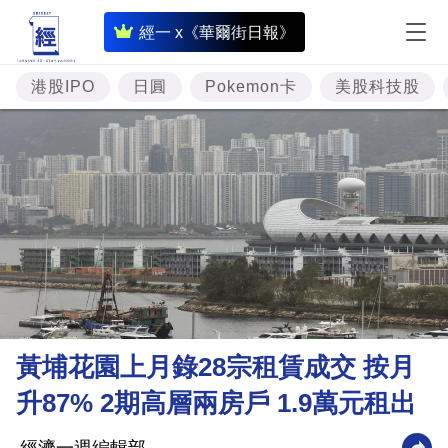
即
經一 x《華爾街日報》
時
財
港股IPO
日圓
Pokemon卡
美股科技股
經
專
題
投
資
樓
市
理
黃埔花園上月錄28宗租賃成交 按月
財
升87% 2期高層兩房戶 1.9萬元租出
商
業