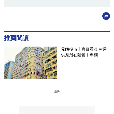
推薦閱讀
元朗樓市非盲目看淡 村屋
供應潛在隱憂︳專欄
廣告