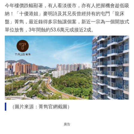
今年樓價跌幅顯著，有人看淡後市，亦有人把握機會趁低吸
納！「十優港姐」麥明詩及其兄長曾經持有的屯門「龍床
盤」菁雋，最近錄得多宗蝕讓個案，新近一宗為一個開放式
單位放售，3年間蝕約53.6萬元或接近2成。
（圖片來源：菁雋官網截圖）
廣告