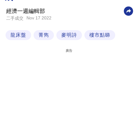
科
經濟一週編輯部
技
Nov 17 2022
二手成交
職
龍床盤
菁雋
麥明詩
樓市點睇
場
生
廣告
活
時
事
專
欄
訂
閱
專
區