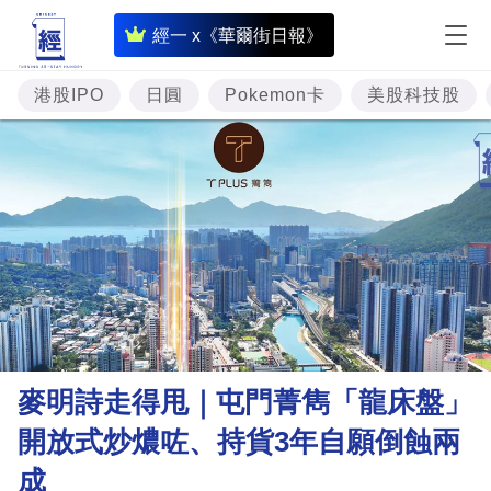
即
經一 x《華爾街日報》
時
財
港股IPO
日圓
Pokemon卡
美股科技股
經
專
題
投
資
樓
市
理
麥明詩走得甩｜屯門菁雋「龍床盤」
財
開放式炒燶咗、持貨3年自願倒蝕兩
商
成
業