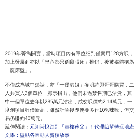
2019年菁雋開賣，當時項目內有單位細到僅實用128方呎，
加上發展商亦以「皇帝都只係瞓張床」推銷，後被媒體稱為
「龍床盤」。
不僅成為城中熱話，亦「十優港姐」麥明詩與哥哥購買，二
人共買入3個單位，顯示指出，他們未過禁售期已沽貨，其
中一個單位去年以285萬元沽出，成交呎價約2.14萬元，一
度創項目呎價新高，雖然計算後即使要多付10%辣稅，但交
易仍賺約40萬元。
延伸閱讀：
元朗尚悅跌到「賣樓葬父」！代理餓單轉玩地產
文學：盤點各區動人賣樓故事