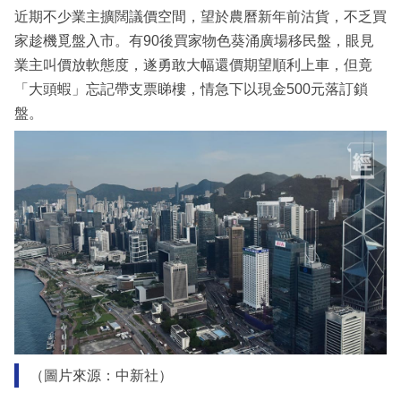
近期不少業主擴闊議價空間，望於農曆新年前沽貨，不乏買
家趁機覓盤入市。有90後買家物色葵涌廣場移民盤，眼見
業主叫價放軟態度，遂勇敢大幅還價期望順利上車，但竟
「大頭蝦」忘記帶支票睇樓，情急下以現金500元落訂鎖
盤。
（圖片來源：中新社）