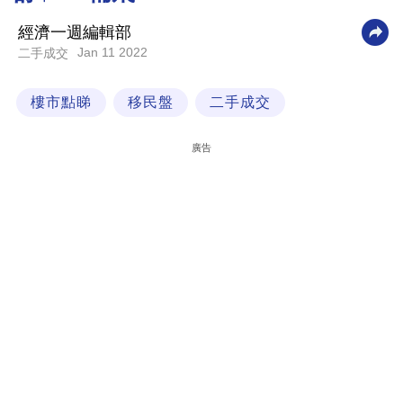
科
經濟一週編輯部
技
Jan 11 2022
二手成交
職
樓市點睇
移民盤
二手成交
場
生
廣告
活
時
事
專
欄
訂
閱
專
區