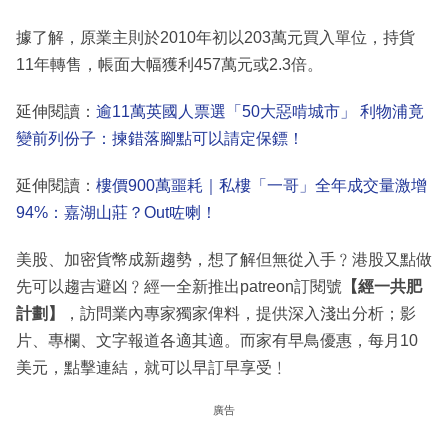
據了解，原業主則於2010年初以203萬元買入單位，持貨
11年轉售，帳面大幅獲利457萬元或2.3倍。
延伸閱讀：
逾11萬英國人票選「50大惡啃城市」 利物浦竟
變前列份子：揀錯落腳點可以請定保鏢！
延伸閱讀：
樓價900萬噩耗｜私樓「一哥」全年成交量激增
94%：嘉湖山莊？Out咗喇！
美股、加密貨幣成新趨勢，想了解但無從入手﹖港股又點做
先可以趨吉避凶﹖經一全新推出patreon訂閱號
【經一共肥
計劃】
，訪問業內專家獨家俾料，提供深入淺出分析；影
片、專欄、文字報道各適其適。而家有早鳥優惠，每月10
美元，點擊連結，就可以早訂早享受﹗
廣告