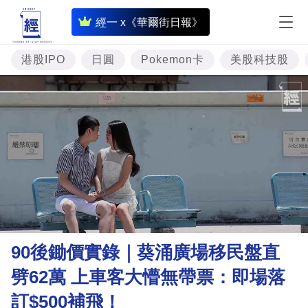
即
經一 x《華爾街日報》
時
財
港股IPO
日圓
Pokemon卡
美股科技股
經
專
題
投
資
樓
市
理
90後鋤價實錄｜葵涌廣場移民盤直
財
劈62萬 上車客大懵無帶票：即場落
商
訂$500補飛！
業