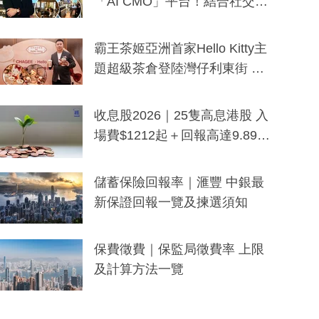
「AI CMO」平台！結合社交聆
聽與廣東話大模型 助中小企數
分鐘生成「貼地」宣傳短片
霸王茶姬亞洲首家Hello Kitty主
題超級茶倉登陸灣仔利東街 推
出首創「伯爵紅茶色」Hello Kitt
y及香港限定特調系列
收息股2026｜25隻高息港股 入
場費$1212起＋回報高達9.89
厘！持續更新
儲蓄保險回報率｜滙豐 中銀最
新保證回報一覽及揀選須知
保費徵費｜保監局徵費率 上限
及計算方法一覽