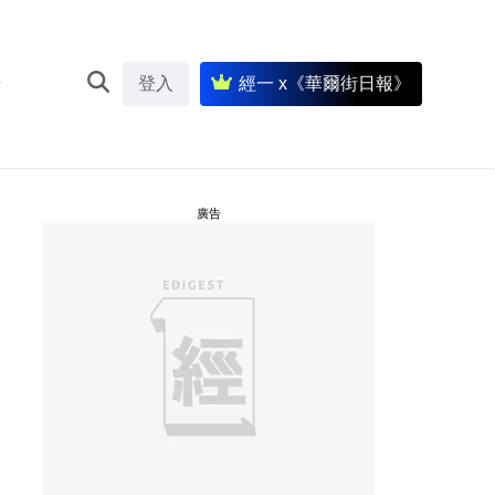
登入
經一 x《華爾街日報》
廣告