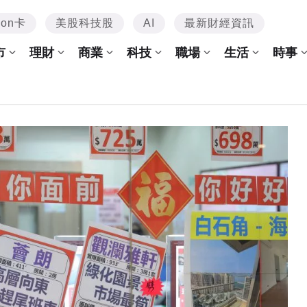
mon卡
美股科技股
AI
最新財經資訊
市
理財
商業
科技
職場
生活
時事