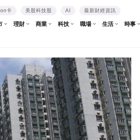
mon卡
美股科技股
AI
最新財經資訊
市
理財
商業
科技
職場
生活
時事