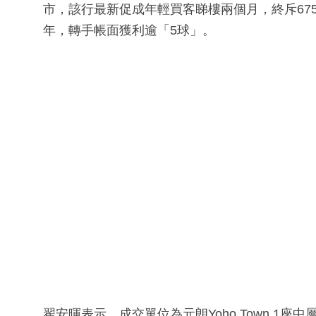
市，該行最新促成年輕買客睇樓兩個月，終斥675萬元
年，轉手帳面獲利逾「5球」。
翟安暉表示，成交單位為元朗Yoho Town 1