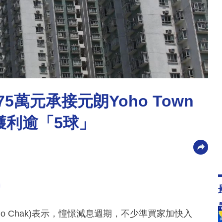
5萬元承接元朗Yoho Town
面獲利逾「5球」
go Chak)表示，憧憬減息週期，不少準買家加快入