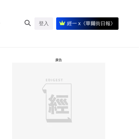
登入
經一 x《華爾街日報》
廣告