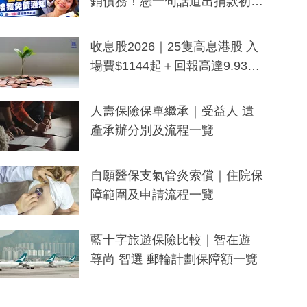
銷債務！憑一句話道出捐款初
衷：加州26萬人接獲免債通知、
一度被誤當詐騙手段
收息股2026｜25隻高息港股 入
場費$1144起＋回報高達9.93
厘！持續更新
人壽保險保單繼承｜受益人 遺
產承辦分別及流程一覽
自願醫保支氣管炎索償｜住院保
障範圍及申請流程一覽
藍十字旅遊保險比較｜智在遊
尊尚 智選 郵輪計劃保障額一覽