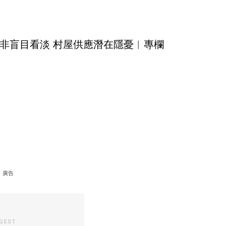
非盲目看淡 村屋供應潛在隱憂︳專欄
廣告