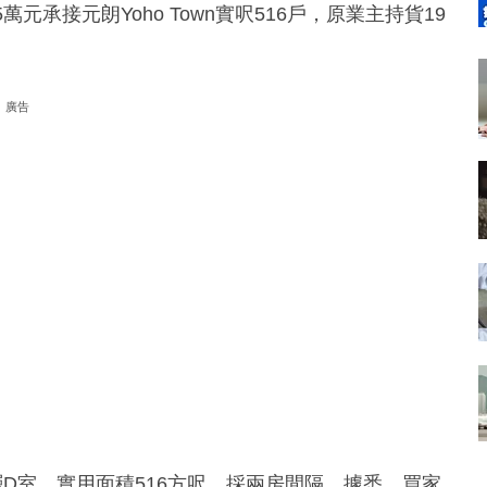
承接元朗Yoho Town實呎516戶，原業主持貨19
廣告
座中層D室，實用面積516方呎，採兩房間隔。據悉，買家