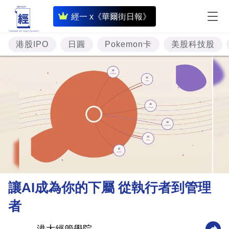
即
經一 x《華爾街日報》
時
財
港股IPO
日圓
Pokemon卡
美股科技股
經
專
題
投
資
樓
市
理
讓AI成為你的下屬 從執行者到管理
財
者
商
業