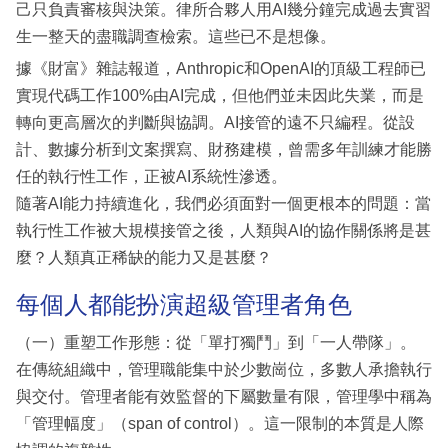
己只負責審核與決策。律所合夥人用AI幾分鐘完成過去實習
生一整天的盡職調查檢索。這些已不是想像。
據《財富》雜誌報道，Anthropic和OpenAI的頂級工程師已
實現代碼工作100%由AI完成，但他們並未因此失業，而是
轉向更高層次的判斷與協調。AI接管的遠不只編程。從設
計、數據分析到文案撰寫、財務建模，曾需多年訓練才能勝
任的執行性工作，正被AI系統性滲透。
隨著AI能力持續進化，我們必須面對一個更根本的問題：當
執行性工作被大規模接管之後，人類與AI的協作關係將是甚
麼？人類真正稀缺的能力又是甚麼？
每個人都能扮演超級管理者角色
（一）重塑工作形態：從「單打獨鬥」到「一人帶隊」。
在傳統組織中，管理職能集中於少數崗位，多數人承擔執行
與交付。管理者能有效監督的下屬數量有限，管理學中稱為
「管理幅度」（span of control）。這一限制的本質是人際