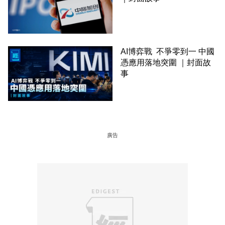
AI博弈戰 不爭零到一 中國
憑應用落地突圍 ｜封面故
事
廣告