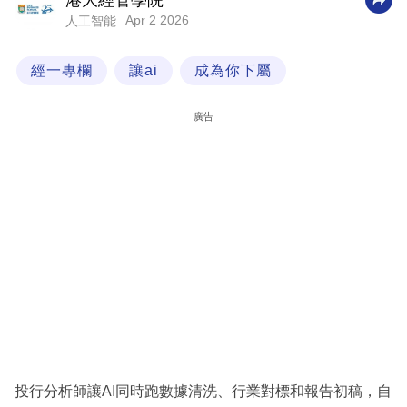
港大經管學院
Apr 2 2026
人工智能
科
技
經一專欄
讓ai
成為你下屬
職
場
廣告
生
活
時
事
專
欄
訂
閱
專
投行分析師讓AI同時跑數據清洗、行業對標和報告初稿，自
區