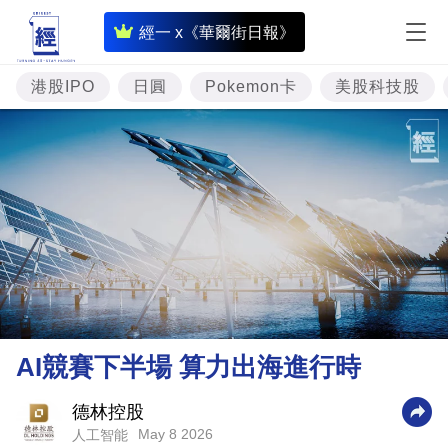
即
經一 x《華爾街日報》
時
財
港股IPO
日圓
Pokemon卡
美股科技股
經
專
題
投
資
樓
市
理
AI競賽下半場 算力出海進行時
財
商
德林控股
May 8 2026
人工智能
業