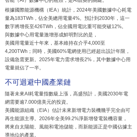
智能（AI）數據中心的瓶頸，是AI競賽的關鍵。
根據國際能源機構（IEA）統計，2024年美國數據中心耗電
量為183TWh，佔全美總用電量4%。預計到2030年，這一
數字將增長至426TWh，佔全國用電比重可能突破12%。
與數據中心用電量激增形成鮮明對比的是，
美國用電量近十年來，基本維持在介乎4,000至
4,200TWh；同時，美國60%電網使用已經超出設計年限，
設備急需更新。2025年電力需求增長2%，其中數據中心用
電量就佔了一半。
不可迴避中國產業鏈
隨著未來AI耗電量指數級上漲，高盛預計，美國2030年電
網需要逾7.000億美元的投資。
美國能源組織（EIA）估計未來新增電力裝機幾乎完全由可
再生能源主導。2026年全美99.2%淨新增發電裝機容量，
將來自太陽能、風能和電池儲能，而新能源正是中國佔據主
導地位的產業。