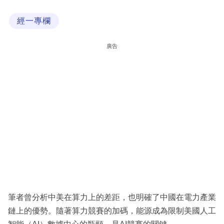
科
經一專欄
技
職
廣告
場
生
活
時
事
專
欄
訂
閱
筆者曾分析中美在算力上的差距，也明確了中國在電力產業
專
鏈上的優勢。隨著算力競賽的加碼，能源成為限制美國人工
區