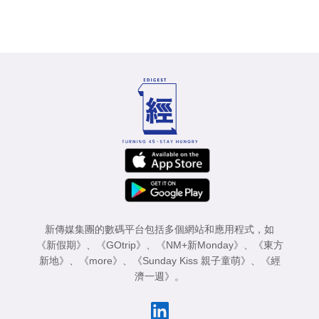
新傳媒集團的數碼平台包括多個網站和應用程式，如
《新假期》
、
《GOtrip》
、
《NM+新Monday》
、
《東方
新地》
、
《more》
、
《Sunday Kiss 親子童萌》
、
《經
濟一週》
。