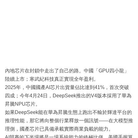
內地芯片在封鎖中走出了自己的路。中國「GPU四小龍」
陸續上市；寒武紀科技真正實現全年盈利。
2025年，中國國產AI芯片出貨量佔比達到41%，首次突破
四成；今年4月24日，DeepSeek推出的V4版本採用了華為
昇騰NPU芯片。
如果DeepSeek能在華為昇騰生態上跑出不輸於輝達平台的
推理性能，那它將向整個行業釋放一個訊號——在大模型推
理側，國產芯片已具備承載實際商業負載的能力。
AI競賽的下半場將是一場系統能力的終極比併。美國手握算