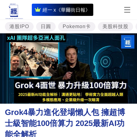
即
經一 x《華爾街日報》
時
財
港股IPO
日圓
Pokemon卡
美股科技股
經
專
題
投
資
樓
市
理
Grok4暴力進化登場懶人包 擁超博
財
士級智能100倍算力 2025最新AI功
商
能全解析
業