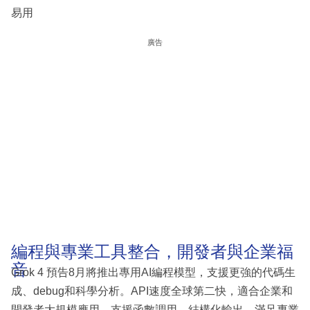
易用
廣告
編程與專業工具整合，開發者與企業福
音
Grok 4 預告8月將推出專用AI編程模型，支援更強的代碼生
成、debug和科學分析。API速度全球第二快，適合企業和
開發者大規模應用。支援函數調用、結構化輸出，滿足專業