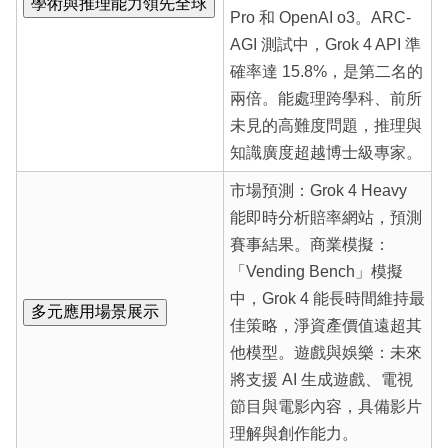
學術與推理能力領先全球
Pro 和 OpenAI o3。ARC-
AGI 測試中，Grok 4 API 準
確率達 15.8%，是第二名的
兩倍。能處理跨學科、前所
未見的高難度問題，推理與
知識廣度超越博士級專家。
市場預測：Grok 4 Heavy
能即時分析賠率網站，預測
賽事結果。商業模擬：
「Vending Bench」模擬
中，Grok 4 能長時間維持最
多元應用場景展示
佳策略，淨資產價值遠超其
他模型。遊戲與娛樂：未來
將支援 AI 生成遊戲、電視
節目與電影內容，具備影片
理解與創作能力。