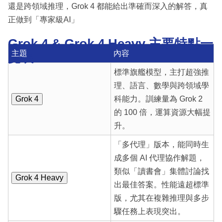
還是跨領域推理，Grok 4 都能給出準確而深入的解答，真
正做到「專家級AI」
Grok 4 & Grok 4 Heavy 主要特點一
主題
內容
覽表
標準旗艦模型，主打超強推
理、語言、數學與跨領域學
Grok 4
科能力。訓練量為 Grok 2
的 100 倍，運算資源大幅提
升。
「多代理」版本，能同時生
成多個 AI 代理協作解題，
類似「讀書會」集體討論找
Grok 4 Heavy
出最佳答案。性能遠超標準
版，尤其在複雜推理與多步
驟任務上表現突出。