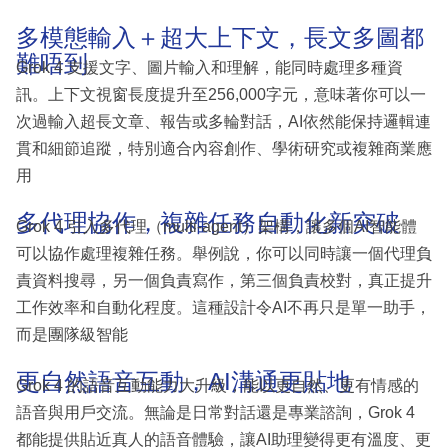
多模態輸入＋超大上下文，長文多圖都
難唔到
Grok 4 支援文字、圖片輸入和理解，能同時處理多種資
訊。上下文視窗長度提升至256,000字元，意味著你可以一
次過輸入超長文章、報告或多輪對話，AI依然能保持邏輯連
貫和細節追蹤，特別適合內容創作、學術研究或複雜商業應
用
多代理協作，複雜任務自動化新突破
Grok 4 引入多代理（multi-agent）架構，讓多個AI智能體
可以協作處理複雜任務。舉例說，你可以同時讓一個代理負
責資料搜尋，另一個負責寫作，第三個負責校對，真正提升
工作效率和自動化程度。這種設計令AI不再只是單一助手，
而是團隊級智能
更自然語音互動，AI溝通更貼地
Grok 4 的語音互動能力大升級，能以更自然、更有情感的
語音與用戶交流。無論是日常對話還是專業諮詢，Grok 4
都能提供貼近真人的語音體驗，讓AI助理變得更有溫度、更