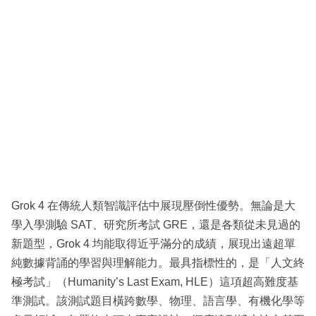
Grok 4 在傳統人類智識評估中展現壓倒性優勢。無論是大
學入學測驗 SAT、研究所考試 GRE，還是各類從未見過的
新題型，Grok 4 均能取得近乎滿分的成績，展現出遠超單
純數據背誦的學習與理解能力。最具指標性的，是「人文終
極考試」（Humanity’s Last Exam, HLE）這項超高難度基
準測試。該測試題目橫跨數學、物理、語言學、有機化學等