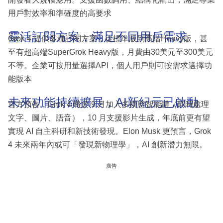
用戶對效率和準確度的高要求
靈活訂閱方案，滿足不同用戶需求
Grok 4 提供多種訂閱方案，從標準版到高階Heavy版，甚
至有超高端SuperGrok Heavy版，月費由30美元至300美元
不等。企業可按用量選擇API，個人用戶則可按需求選擇功
能版本
未來功能持續擴展，AI新紀元已啟動
官方預告，Grok 4 將於 9 月加入多模態智能體（同時處理
文字、圖片、語音），10 月支援影片生成，年底前更有望
實現 AI 自主科研和新技術發現。Elon Musk 更預言，Grok
4 未來兩年內或可「發現新物理學」，AI 創新潛力無限。
廣告