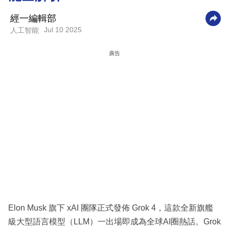
科
經一編輯部
技
Jul 10 2025
人工智能
職
廣告
場
生
活
時
事
專
欄
訂
閱
Elon Musk 旗下 xAI 團隊正式發佈 Grok 4，這款全新旗艦
專
級大型語言模型（LLM）一出場即成為全球AI圈熱話。Grok
區