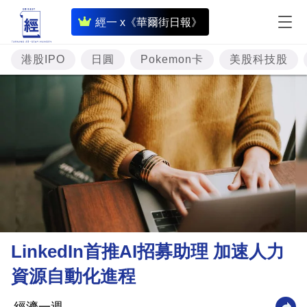
即
經一 x《華爾街日報》
時
財
港股IPO
日圓
Pokemon卡
美股科技股
經
專
題
投
資
樓
市
理
LinkedIn首推AI招募助理 加速人力
財
資源自動化進程
商
業