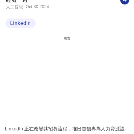
經濟一週
Oct 30 2024
人工智能
科
技
LinkedIn
職
場
廣告
生
活
時
事
專
欄
訂
閱
專
LinkedIn 正在改變其招募流程，推出首個專為人力資源設
區