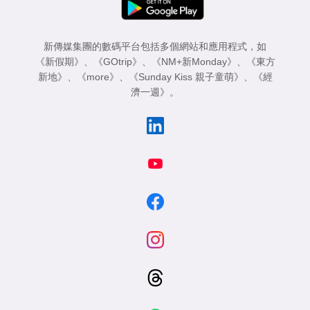
新傳媒集團的數碼平台包括多個網站和應用程式，如
《新假期》
、
《GOtrip》
、
《NM+新Monday》
、
《東方
新地》
、
《more》
、
《Sunday Kiss 親子童萌》
、
《經
濟一週》
。