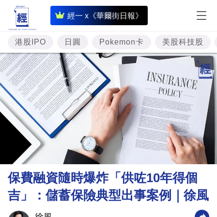
即
經一 x《華爾街日報》
時
財
港股IPO
日圓
Pokemon卡
美股科技股
經
專
題
投
資
樓
市
理
保費融資隨時爆炸「供咗10年得個
財
吉」：儲蓄保險典型出事案例｜徐風
商
業