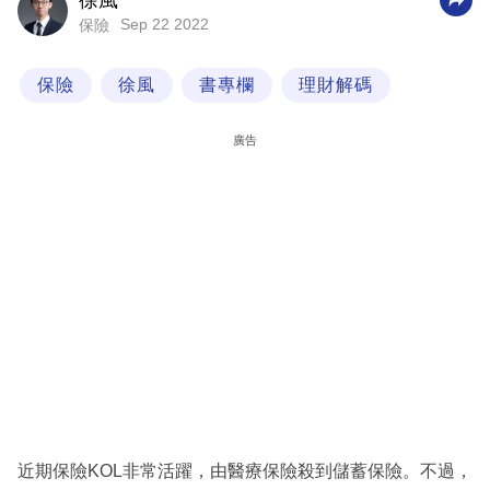
徐風
Sep 22 2022
保險
科
技
保險
徐風
書專欄
理財解碼
職
場
廣告
生
活
時
事
專
欄
訂
閱
專
近期保險KOL非常活躍，由醫療保險殺到儲蓄保險。不過，
區