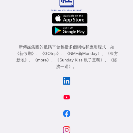
新傳媒集團的數碼平台包括多個網站和應用程式，如
《新假期》
、
《GOtrip》
、
《NM+新Monday》
、
《東方
新地》
、
《more》
、
《Sunday Kiss 親子童萌》
、
《經
濟一週》
。