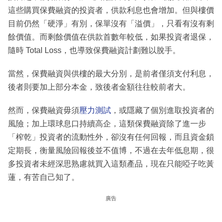
這些購買保費融資的投資者，供款利息也會增加。但與樓價
目前仍然「硬淨」有別，保單沒有「溢價」，只看有沒有剩
餘價值。而剩餘價值在供款首數年較低，如果投資者退保，
隨時 Total Loss，也導致保費融資計劃難以脫手。
當然，保費融資與供樓的最大分別，是前者僅須支付利息，
後者則要加上部分本金，致後者金額往往較前者大。
然而，保費融資毋須
壓力測試
，或隱藏了個別進取投資者的
風險；加上環球息口持續高企，這類保費融資除了進一步
「榨乾」投資者的流動性外，卻沒有任何回報，而且資金鎖
定期長，衡量風險回報後並不值博，不過在去年低息期，很
多投資者未經深思熟慮就買入這類產品，現在只能啞子吃黃
蓮，有苦自己知了。
廣告