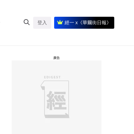
登入
經一 x《華爾街日報》
廣告