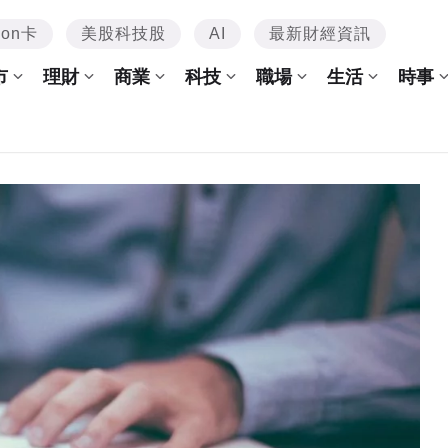
mon卡
美股科技股
AI
最新財經資訊
市
理財
商業
科技
職場
生活
時事