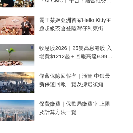
「AI CMO」平台！結合社交聆
聽與廣東話大模型 助中小企數
分鐘生成「貼地」宣傳短片
霸王茶姬亞洲首家Hello Kitty主
題超級茶倉登陸灣仔利東街 推
出首創「伯爵紅茶色」Hello Kitt
y及香港限定特調系列
收息股2026｜25隻高息港股 入
場費$1212起＋回報高達9.89
厘！持續更新
儲蓄保險回報率｜滙豐 中銀最
新保證回報一覽及揀選須知
保費徵費｜保監局徵費率 上限
及計算方法一覽