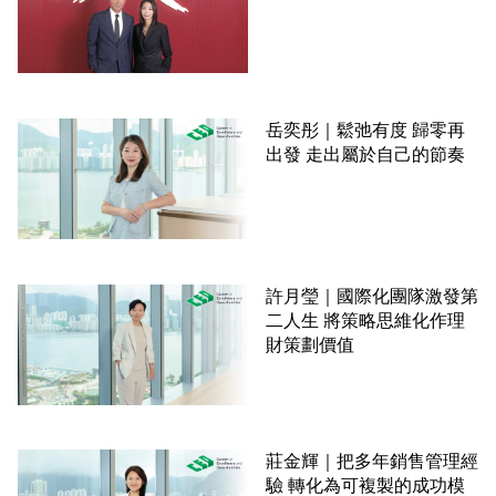
岳奕彤｜鬆弛有度 歸零再
出發 走出屬於自己的節奏
許月瑩｜國際化團隊激發第
二人生 將策略思維化作理
財策劃價值
莊金輝｜把多年銷售管理經
驗 轉化為可複製的成功模