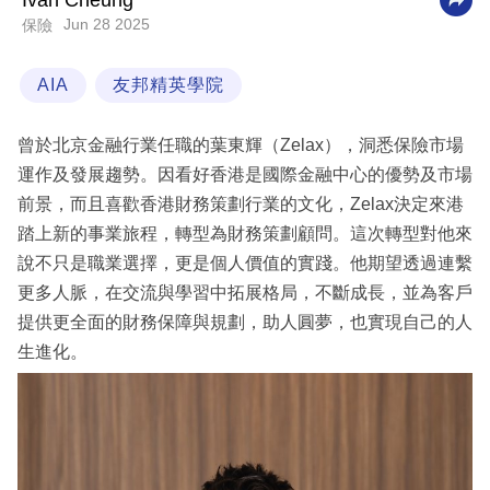
Ivan Cheung
Jun 28 2025
保險
科
技
AIA
友邦精英學院
職
場
曾於北京金融行業任職的葉東輝（Zelax），洞悉保險市場
生
運作及發展趨勢。因看好香港是國際金融中心的優勢及市場
活
前景，而且喜歡香港財務策劃行業的文化，Zelax決定來港
踏上新的事業旅程，轉型為財務策劃顧問。這次轉型對他來
時
說不只是職業選擇，更是個人價值的實踐。他期望透過連繫
事
更多人脈，在交流與學習中拓展格局，不斷成長，並為客戶
專
提供更全面的財務保障與規劃，助人圓夢，也實現自己的人
欄
生進化。
訂
閱
專
區