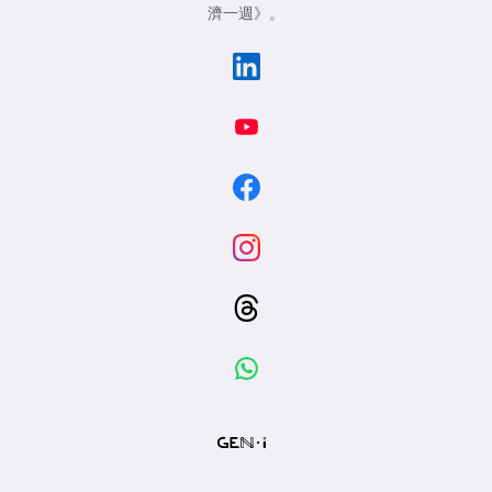
濟一週》
。