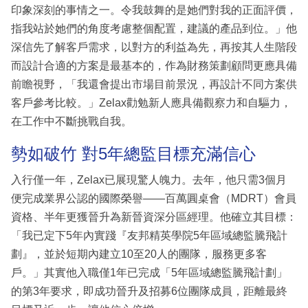
印象深刻的事情之一。令我鼓舞的是她們對我的正面評價，
指我站於她們的角度考慮整個配置，建議的產品到位。」他
深信先了解客戶需求，以對方的利益為先，再按其人生階段
而設計合適的方案是最基本的，作為財務策劃顧問更應具備
前瞻視野，「我還會提出市場目前景況，再設計不同方案供
客戶參考比較。」Zelax勸勉新人應具備觀察力和自驅力，
在工作中不斷挑戰自我。
勢如破竹 對5年總監目標充滿信心
入行僅一年，Zelax已展現驚人魄力。去年，他只需3個月
便完成業界公認的國際榮譽——百萬圓桌會（MDRT）會員
資格、半年更獲晉升為新晉資深分區經理。他確立其目標：
「我已定下5年內實踐『友邦精英學院5年區域總監騰飛計
劃』，並於短期內建立10至20人的團隊，服務更多客
戶。」其實他入職僅1年已完成「5年區域總監騰飛計劃」
的第3年要求，即成功晉升及招募6位團隊成員，距離最終