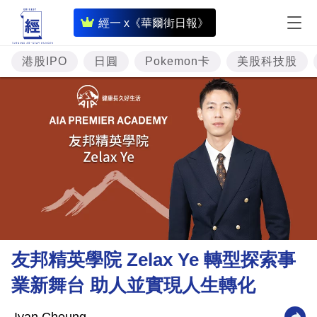
即
經一 x《華爾街日報》
時
財
港股IPO
日圓
Pokemon卡
美股科技股
經
專
題
投
資
樓
市
理
友邦精英學院 Zelax Ye 轉型探索事
財
業新舞台 助人並實現人生轉化
商
業