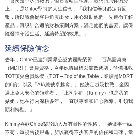
「善良是不求回報的，但它會暗自積累，最終回到你的身
上」，是Chloe堅持的人生信念，「我相信善良必定有回
報，所以我會從客戶角度出發，用心幫助他們，先透徹了解
產品，再設計合適的財務策劃方案，滿足他們的需要。讓保
險發揮守護生活、延續希望的效果。」
延續保險信念
去年，Chloe已達到業界公認的國際榮譽——百萬圓桌會
（MDRT）會員資格，今年她將目標以倍數遞增，預備挑戰
TOT頂尖會員殊榮（TOT – Top of the Table，業績是MDRT
的6倍）以及「AIA總裁卓越會」。她決定越級挑戰，全因
遇上令人安心的領航者，「上司郭靜（Kimmy）也是我的
姑姐，她在行內深耕多年，一直以專業和細心教導，引領我
順利轉型。」
Kimmy喜歡Chloe樂於助人及有耐性的性格，「她做事一絲
不苟，重視售後跟進，所以贏得不少客戶的信任和口碑，當