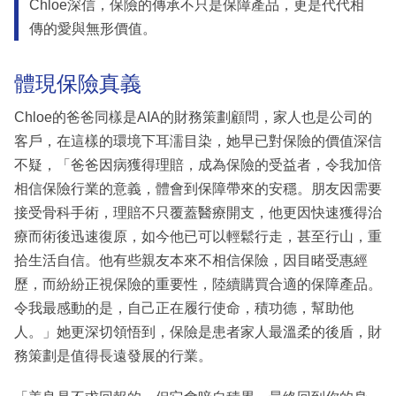
Chloe深信，保險的傳承不只是保障產品，更是代代相
傳的愛與無形價值。
體現保險真義
Chloe的爸爸同樣是AIA的財務策劃顧問，家人也是公司的
客戶，在這樣的環境下耳濡目染，她早已對保險的價值深信
不疑，「爸爸因病獲得理賠，成為保險的受益者，令我加倍
相信保險行業的意義，體會到保障帶來的安穩。朋友因需要
接受骨科手術，理賠不只覆蓋醫療開支，他更因快速獲得治
療而術後迅速復原，如今他已可以輕鬆行走，甚至行山，重
拾生活自信。他有些親友本來不相信保險，因目睹受惠經
歷，而紛紛正視保險的重要性，陸續購買合適的保障產品。
令我最感動的是，自己正在履行使命，積功德，幫助他
人。」她更深切領悟到，保險是患者家人最溫柔的後盾，財
務策劃是值得長遠發展的行業。