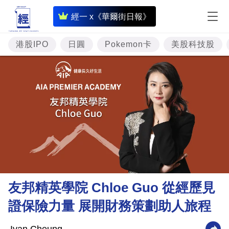
即
經一 x《華爾街日報》
時
財
港股IPO
日圓
Pokemon卡
美股科技股
經
專
題
投
資
樓
市
理
友邦精英學院 Chloe Guo 從經歷見
財
證保險力量 展開財務策劃助人旅程
商
業