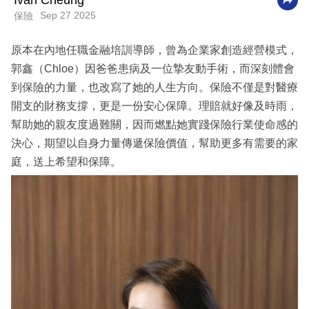
Ivan Cheung
Sep 27 2025
保險
科
技
原本在內地任職金融培訓導師，曾為企業家創造經營模式，
職
郭鑫（Chloe）因爸爸患病及一位摯友動手術，而深刻體會
場
到保險的力量，也改寫了她的人生方向。保險不僅是對醫療
開支的財務支撐，更是一份安心保障。理賠就好像及時雨，
生
幫助她的親友度過難關，因而燃點她實踐保險行業使命感的
活
決心，期望以自身力量傳遞保險價值，幫助更多有需要的家
時
庭，送上希望和保障。
事
專
欄
訂
閱
專
區