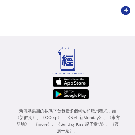
新傳媒集團的數碼平台包括多個網站和應用程式，如
《新假期》
、
《GOtrip》
、
《NM+新Monday》
、
《東方
新地》
、
《more》
、
《Sunday Kiss 親子童萌》
、
《經
濟一週》
。