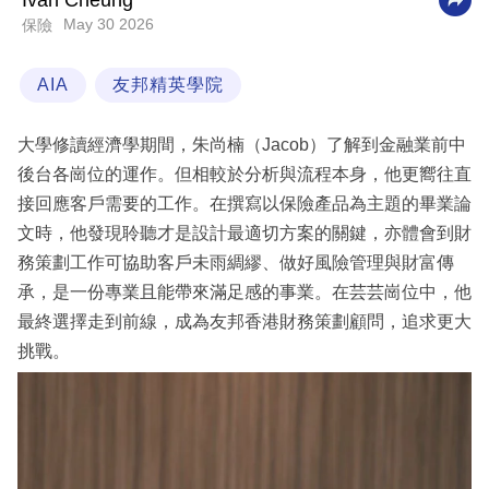
Ivan Cheung
May 30 2026
保險
科
技
AIA
友邦精英學院
職
場
大學修讀經濟學期間，朱尚楠（Jacob）了解到金融業前中
生
後台各崗位的運作。但相較於分析與流程本身，他更嚮往直
活
接回應客戶需要的工作。在撰寫以保險產品為主題的畢業論
文時，他發現聆聽才是設計最適切方案的關鍵，亦體會到財
時
務策劃工作可協助客戶未雨綢繆、做好風險管理與財富傳
事
承，是一份專業且能帶來滿足感的事業。在芸芸崗位中，他
專
最終選擇走到前線，成為友邦香港財務策劃顧問，追求更大
欄
挑戰。
訂
閱
專
區