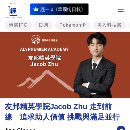
即
經一 x《華爾街日報》
時
財
港股IPO
日圓
Pokemon卡
美股科技股
經
專
題
投
資
樓
市
理
友邦精英學院Jacob Zhu 走到前
財
線 追求助人價值 挑戰與滿足並行
商
業