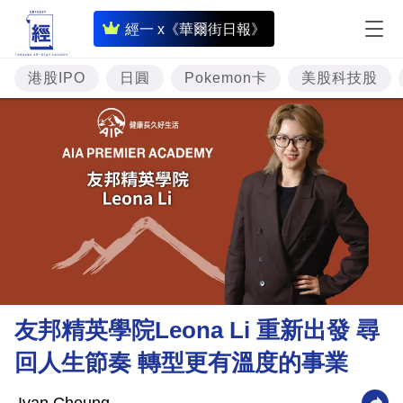
即
經一 x《華爾街日報》
時
財
港股IPO
日圓
Pokemon卡
美股科技股
經
專
題
投
資
樓
市
理
友邦精英學院Leona Li 重新出發 尋
財
回人生節奏 轉型更有溫度的事業
商
業