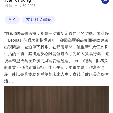
Ivan Cheung
May 30 2026
保險
科
技
AIA
友邦精英學院
職
場
在職場的每個選擇，都是一次重新定義自己的契機。黎蘊鋒
生
（Leona）任職美術指導數年，卻因高壓的節奏而導致健康
活
出現問題，被迫停下腳步。在靜養期間，她重新思考工作與
生活的平衡。其後她決心離開舒適圈，先加入貿易行業，隨
時
後再轉型成為友邦澳門財富管理經理。Leona認為，財務策
事
劃事業不但讓她重新找回生活平衡，更重要是工作富有意
專
義，能以專業協助客戶規劃未來人生，實踐「健康長久好生
欄
活」。
訂
閱
專
區