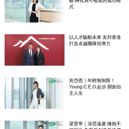
驗 轉化為可複製的成功模
式
以人才驅動未來 友邦香港
打造卓越團隊領導力
吳岱恩｜年輕無制限！
Young C.E.O.起步 開創自
主人生
梁晉寧｜深思遠慮 擁抱不