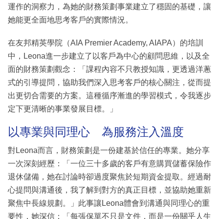
運作的洞察力，為她的財務策劃事業建立了穩固的基礎，讓
她能更全面地思考客戶的實際情況。
在友邦精英學院（AIA Premier Academy, AIAPA）的培訓
中，Leona進一步建立了以客戶為中心的顧問思維，以及全
面的財務策劃觀念：「課程內容不只教授知識，更透過洋蔥
式的引導提問，協助我們深入思考客戶的核心關注，從而提
出更切合需要的方案。這種循序漸進的學習模式，令我逐步
定下更清晰的事業發展目標。」
以專業與同理心 為服務注入溫度
對Leona而言，財務策劃是一份建基於信任的專業。她分享
一次深刻經歷：「一位三十多歲的客戶有意購買儲蓄保險作
退休儲備，她在討論時卻過度聚焦於短期資金提取。經過耐
心提問與溝通後，我了解到對方的真正目標，並協助她重新
聚焦中長線規劃。」此事讓Leona體會到溝通與同理心的重
要性，她深信：「每張保單不只是文件，而是一份關乎人生