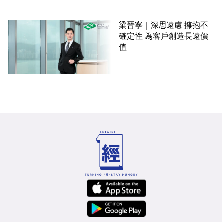
梁晉寧｜深思遠慮 擁抱不
確定性 為客戶創造長遠價
值