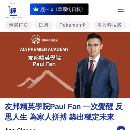
即
經一 x《華爾街日報》
時
財
港股IPO
日圓
Pokemon卡
美股科技股
經
專
題
投
資
樓
市
理
友邦精英學院Paul Fan 一次覺醒 反
財
思人生 為家人拼搏 築出穩定未來
商
業