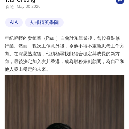
Ivan Cheung
May 30 2026
保險
科
技
AIA
友邦精英學院
職
場
年紀輕輕的樊鎮業（Paul）自會計系畢業後，曾投身裝修
生
行業。然而，數次工傷意外後，令他不得不重新思考工作方
活
向。在深思熟慮後，他積極尋找能結合穩定與成長的新方
向，最後決定加入友邦香港，成為財務策劃顧問，為自己和
時
他人築出穩定的未來。
事
專
欄
訂
閱
專
區