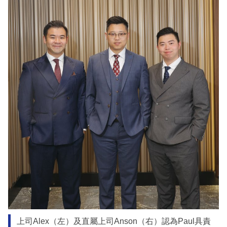
上司Alex（左）及直屬上司Anson（右）認為Paul具責