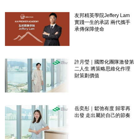
友邦精英學院Jeffery Lam
實踐一生的承諾 兩代攜手
承傳保障使命
許月瑩｜國際化團隊激發第
二人生 將策略思維化作理
財策劃價值
岳奕彤｜鬆弛有度 歸零再
出發 走出屬於自己的節奏