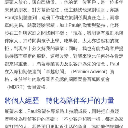
讓家人放心，讓自己驕傲。」他的第一位客戶，是一位多年
未見的朋友。對方基於信任，便主動找他規劃理財，亦讓
Paul深刻體會到，這份工作建立於關係與責任之上，而非
單純交易。隨著經驗累積，加上Paul的勤奮與堅持，他逐
步在工作與家庭之間找到平衡：「現在，我能更有規劃地陪
伴家人，抽時間與孩子上學、吃早餐。太太亦從起初的抗
拒，到現在十分支持我的事業；同時，我也有能力為客戶提
供持續而穩定的服務。這種改變，對我來說比任何外在肯定
都來得重要。」憑著專業實力及以客戶為先的信念，Paul
在入職初期便達到「卓越顧問」（Premier Advisor）資
格，並於半年內取得業界公認的國際榮譽百萬圓桌會
（MDRT）會員資格。
將個人經歷 轉化為陪伴客戶的力量
展望未來，Paul希望在專業路上持續成長，同時把自身經
歷轉化為理解客戶的基礎：「不少客戶和我一樣，都是為家
庭打拼的人。我希望用更貼近生活的角度，協助他們規劃保