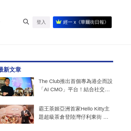
登入
經一 x《華爾街日報》
最新文章
The Club推出首個專為港企而設
「AI CMO」平台！結合社交聆
聽與廣東話大模型 助中小企數
分鐘生成「貼地」宣傳短片
霸王茶姬亞洲首家Hello Kitty主
題超級茶倉登陸灣仔利東街 推
出首創「伯爵紅茶色」Hello Kitt