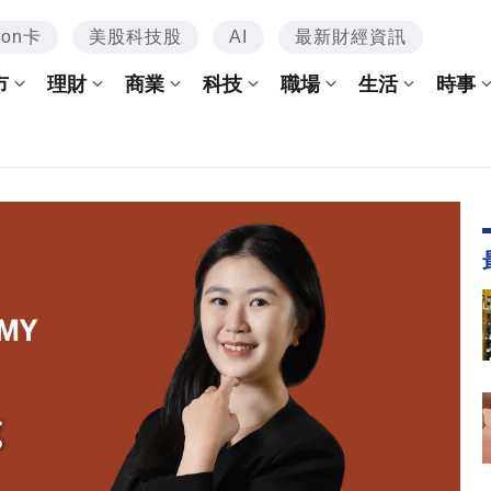
mon卡
美股科技股
AI
最新財經資訊
市
理財
商業
科技
職場
生活
時事