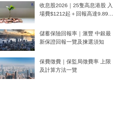
y及香港限定特調系列
收息股2026｜25隻高息港股 入
場費$1212起＋回報高達9.89
厘！持續更新
儲蓄保險回報率｜滙豐 中銀最
新保證回報一覽及揀選須知
保費徵費｜保監局徵費率 上限
及計算方法一覽