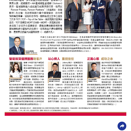
科
技
職
場
生
活
時
事
專
欄
訂
閱
專
區