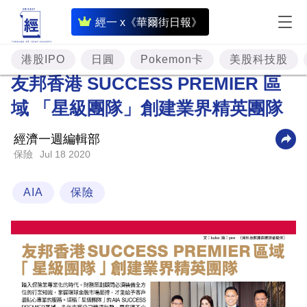
即
經一 x《華爾街日報》
時
財
港股IPO
日圓
Pokemon卡
美股科技股
經
友邦香港 SUCCESS PREMIER 區
專
域 「星級團隊」創建業界精英團隊
題
經濟一週編輯部
投
Jul 18 2020
保險
資
樓
AIA
保險
市
理
財
商
業