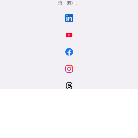
濟一週》
。