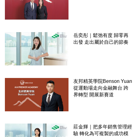
岳奕彤｜鬆弛有度 歸零再
出發 走出屬於自己的節奏
友邦精英學院Benson Yuan
從運動場走向金融舞台 跨
界轉型 開展新賽道
莊金輝｜把多年銷售管理經
驗 轉化為可複製的成功模