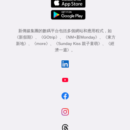
新傳媒集團的數碼平台包括多個網站和應用程式，如
《新假期》
、
《GOtrip》
、
《NM+新Monday》
、
《東方
新地》
、
《more》
、
《Sunday Kiss 親子童萌》
、
《經
濟一週》
。