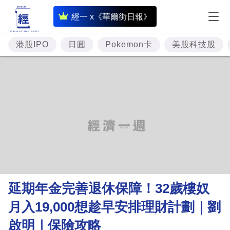
即
經一 x《華爾街日報》
時
財
港股IPO
日圓
Pokemon卡
美股科技股
經
專
題
投
資
樓
市
理
延期年金完善退休保障！32歲樓奴
財
月入19,000想趁早安排理財計劃｜劉
商
啟明｜保險攻略
業