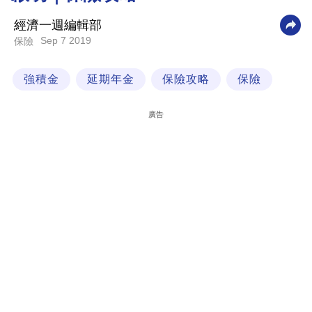
科
經濟一週編輯部
技
Sep 7 2019
保險
職
強積金
延期年金
保險攻略
保險
場
生
廣告
活
時
事
專
欄
訂
閱
專
區