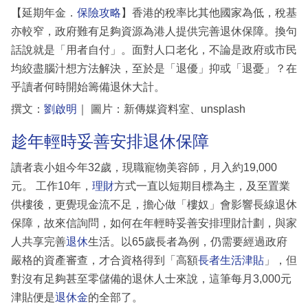
【延期年金．
保險攻略
】香港的稅率比其他國家為低，稅基
亦較窄，政府難有足夠資源為港人提供完善退休保障。換句
話說就是「用者自付」。面對人口老化，不論是政府或市民
均絞盡腦汁想方法解決，至於是「退優」抑或「退憂」？在
乎讀者何時開始籌備退休大計。
撰文：
劉啟明
｜ 圖片：新傳媒資料室、unsplash
趁年輕時妥善安排退休保障
讀者袁小姐今年32歲，現職寵物美容師，月入約19,000
元。 工作10年，
理財
方式一直以短期目標為主，及至置業
供樓後，更覺現金流不足，擔心做「樓奴」會影響長線退休
保障，故來信詢問，如何在年輕時妥善安排理財計劃，與家
人共享完善
退休
生活。以65歲長者為例，仍需要經過政府
嚴格的資產審查，才合資格得到「高額
長者生活津貼
」，但
對沒有足夠甚至零儲備的退休人士來說，這筆每月3,000元
津貼便是
退休金
的全部了。