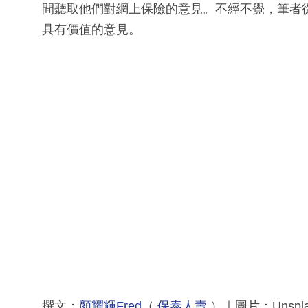
間聽取他們對網上保險的意見。不經不覺，筆者
具有價值的意見。
撰文：
顏耀輝Fred
（
保泰人壽
）｜圖片：Unspl