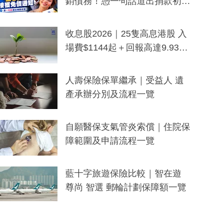
銷債務！憑一句話道出捐款初
衷：加州26萬人接獲免債通知、
一度被誤當詐騙手段
收息股2026｜25隻高息港股 入
場費$1144起＋回報高達9.93
厘！持續更新
人壽保險保單繼承｜受益人 遺
產承辦分別及流程一覽
自願醫保支氣管炎索償｜住院保
障範圍及申請流程一覽
藍十字旅遊保險比較｜智在遊
尊尚 智選 郵輪計劃保障額一覽