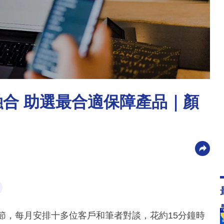
融合 助選最合適保障產品｜顏
節，每月安排十多位客戶和筆者對談，花約15分鐘時