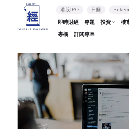
港股IPO
日圓
Poke
即時財經
專題
投資
樓
專欄
訂閱專區