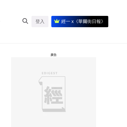
登入
經一 x《華爾街日報》
廣告