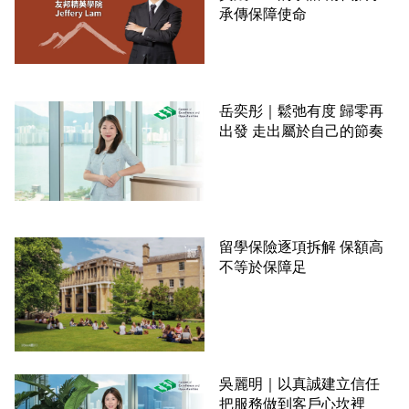
承傳保障使命
岳奕彤｜鬆弛有度 歸零再
出發 走出屬於自己的節奏
留學保險逐項拆解 保額高
不等於保障足
吳麗明｜以真誠建立信任
把服務做到客戶心坎裡