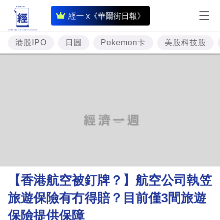
即
經一 x《華爾街日報》
時
財
港股IPO
日圓
Pokemon卡
美股科技股
經
專
題
投
資
樓
市
理
【香港航空被釘牌？】航空公司執笠
財
旅遊保險有冇得賠？目前僅3間旅遊
商
保險提供保障
業