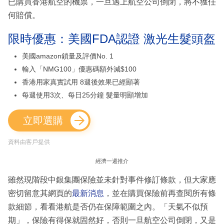
已購買香港航空的機票，一旦遇上航空公司倒閉，將不獲任
何賠償。
限時優惠：美國FDA認證 激光生髮頭盔
美國amazon鎖量及評價No. 1
輸入「NMG100」優惠碼額外減$100
香港用家真實試用 8週後效果已經顯著
每週使用3次、每日25分鐘 髮量明顯增加
立即選購
資料由客戶提供
經濟一週推介
雖然現階段中銀集團保險並未針對事件修訂條款，但大家應
密切留意其網頁的
最新消息
，並在購買保險前再查閱所有條
款細節，看看港航是否仍在保障範圍之內。「天氣不似預
期」，保險有得保就固然好，否則一旦航空公司倒閉，又是