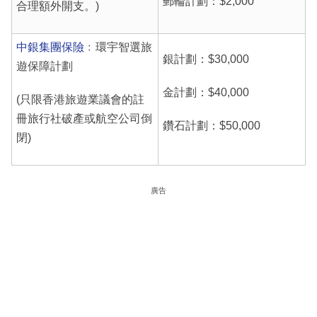
郵輪計劃：$2,000
合理額外開支。)
中銀集團保險
﹕環宇智選旅
銀計劃：$30,000
遊保障計劃
金計劃：$40,000
(只限香港旅遊業議會的註
冊旅行社破產或航空公司倒
鑽石計劃：$50,000
閉)
廣告