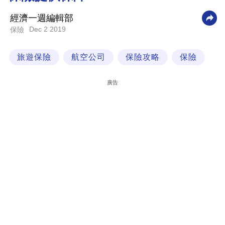
科
經濟一週編輯部
技
Dec 2 2019
保險
職
旅遊保險
航空公司
保險攻略
保險
場
生
廣告
活
時
事
專
欄
訂
閱
專
區