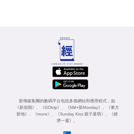
新傳媒集團的數碼平台包括多個網站和應用程式，如
《新假期》
、
《GOtrip》
、
《NM+新Monday》
、
《東方
新地》
、
《more》
、
《Sunday Kiss 親子童萌》
、
《經
濟一週》
。