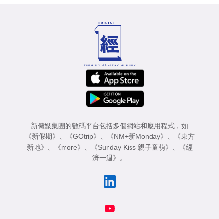
新傳媒集團的數碼平台包括多個網站和應用程式，如
《新假期》
、
《GOtrip》
、
《NM+新Monday》
、
《東方
新地》
、
《more》
、
《Sunday Kiss 親子童萌》
、
《經
濟一週》
。