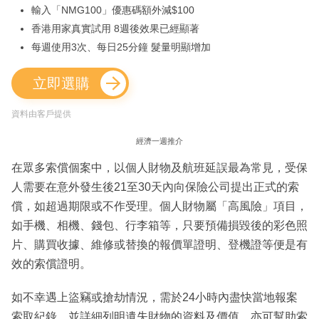
輸入「NMG100」優惠碼額外減$100
香港用家真實試用 8週後效果已經顯著
每週使用3次、每日25分鐘 髮量明顯增加
立即選購
資料由客戶提供
經濟一週推介
在眾多索償個案中，以個人財物及航班延誤最為常見，受保
人需要在意外發生後21至30天內向保險公司提出正式的索
償，如超過期限或不作受理。個人財物屬「高風險」項目，
如手機、相機、錢包、行李箱等，只要預備損毀後的彩色照
片、購買收據、維修或替換的報價單證明、登機證等便是有
效的索償證明。
如不幸遇上盜竊或搶劫情況，需於24小時內盡快當地報案
索取紀錄，並詳細列明遺失財物的資料及價值，亦可幫助索