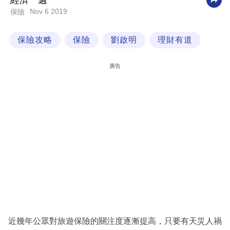
經濟一週
Nov 6 2019
保險
科
技
保險攻略
保險
劉啟明
理財有道
職
場
廣告
生
活
時
事
專
欄
訂
閱
專
近幾年公眾對旅遊保險的關注度逐漸提高，只要有天災人禍
區