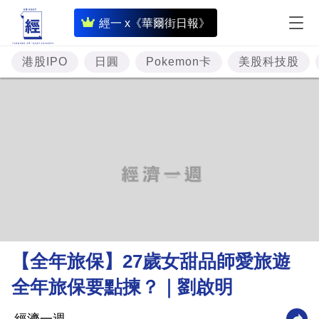
即
經一 x《華爾街日報》
時
財
港股IPO
日圓
Pokemon卡
美股科技股
經
專
題
投
資
樓
市
理
【全年旅保】27歲女甜品師愛旅遊
財
全年旅保要點揀？｜劉啟明
商
業