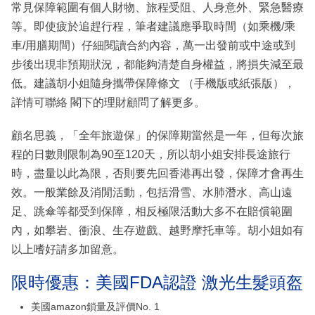
常見保障範圍有個人財物、旅程受阻、人身意外、緊急醫療
等。即使疲於追趕行程，筆者建議應爭取時間（如乘機/乘
車/用膳期間）仔細閱讀合約內容，萬一出發前或中途或到
步後出現非預期狀況，都能夠清楚自身權益，將損失減至最
低。建議胡小姐隨身攜帶保障條文 （手機版或紙張版），
詳情可聯絡 閣下的理財顧問了解更多。
顧名思義，「全年旅遊保」的保障期當然是一年，但每次旅
程的日數則限制為90至120天，所以胡小姐安排長途旅行
時，盡量以此為限，否則要先回香港再出發，保障才會再生
效。一般業餘及消閒活動，包括滑雪、水肺潛水、高山遠
足、跳傘等都受到保障，相反極限活動大多不在賠償範圍
內，如攀岩、衝浪、生存遊戲、越野摩托車等。胡小姐如有
以上嗜好請多加留意。
限時優惠：美國FDA認證 激光生髮頭盔
美國amazon鎖量及評價No. 1