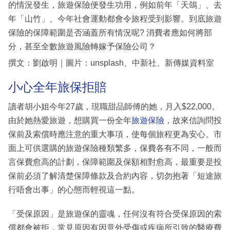
的情況發生，旅遊保險便發生功用，例如前年「天鴿」、去
年「山竹」、今年社會運動都會令旅程受到影響。到底旅遊
保險的保障範圍是否涵蓋所有情況呢? 消費者應如何將部
分，甚至全數旅遊風險轉嫁予保險公司？
撰文：劉啟明｜圖片：unsplash、中新社、新傳媒資料室
小心全年旅保拒賠
讀者胡小姐今年27歲，現職甜品師傅的她，月入$22,000。
由於她熱愛旅遊，想購買一份全年
旅遊保險
，故來信詢問投
保前及索償時應注意的重大事項，使每個旅程更為安心。市
面上可供選購的旅遊保險種類繁多，保費各有不同，一般而
言保費愈高的計劃，保障範圍及保額相對愈高，最重要是投
保前必須了解清楚保障條款及合約內容，切勿抱著「短途旅
行唔會出事」的心態而輕視這一點。
「受保原因」是旅遊保的靈魂，任何沒有符合受保原因的索
償都會被拒，常見原因有因意外受傷或疾病所引致的醫療費