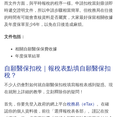
而文件方面，與平時報稅的程序一樣。申請扣稅當刻毋須即
時遞交證明文件，所以申請步驟相當簡單。但稅務局在往後
的時間有可能會查核資料是否屬實，大家最好保留相關收據
及年度保單至少6年，以免在日後造成麻煩。
文件包括：
相關自願醫保保費收據
年度保單結單
自願醫保扣稅｜報稅表點填自願醫保扣
稅？
不少人仍會對如何就自願醫保扣稅填寫報稅表感到疑惑。現
在就附上詳細的教學，立刻釋除你的疑問！
首先，你要先登入政府的網上平台
稅務易（eTax）
。在確
認你的個人資料後，前往「選擇報稅表各部」。謹記在按