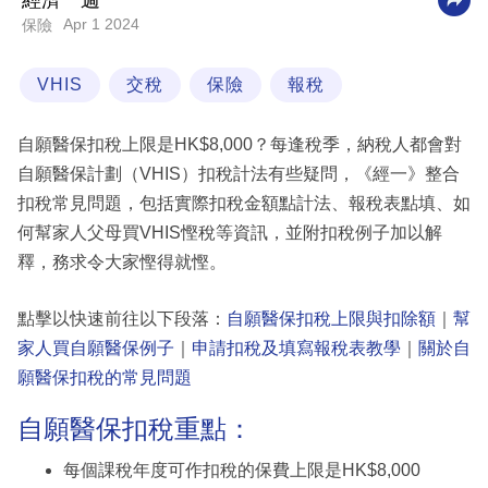
經濟一週
Apr 1 2024
保險
科
技
VHIS
交稅
保險
報稅
職
場
自願醫保扣稅上限是HK$8,000？每逢稅季，納稅人都會對
生
自願醫保計劃（VHIS）扣稅計法有些疑問，《經一》整合
活
扣稅常見問題，包括實際扣稅金額點計法、報稅表點填、如
何幫家人父母買VHIS慳稅等資訊，並附扣稅例子加以解
時
釋，務求令大家慳得就慳。
事
專
點擊以快速前往以下段落：
自願醫保扣稅上限與扣除額
｜
幫
欄
家人買自願醫保例子
｜
申請扣稅及填寫報稅表教學
｜
關於自
願醫保扣稅的常見問題
訂
閱
自願醫保扣稅重點：
專
每個課稅年度可作扣稅的保費上限是HK$8,000
區