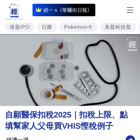
即
經一 x《華爾街日報》
時
財
港股IPO
日圓
Pokemon卡
美股科技股
經
專
題
投
資
樓
市
理
自願醫保扣稅2025｜扣稅上限、點
財
填幫家人父母買VHIS慳稅例子
商
業