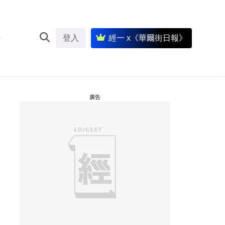
登入
經一 x《華爾街日報》
廣告