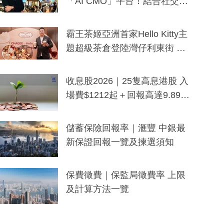
「AI CMO」平台！結合社交聆
聽與廣東話大模型 助中小企數
分鐘生成「貼地」宣傳短片
霸王茶姬亞洲首家Hello Kitty主
題超級茶倉登陸灣仔利東街 推
出首創「伯爵紅茶色」Hello Kitt
y及香港限定特調系列
收息股2026｜25隻高息港股 入
場費$1212起＋回報高達9.89
厘！持續更新
儲蓄保險回報率｜滙豐 中銀最
新保證回報一覽及揀選須知
保費徵費｜保監局徵費率 上限
及計算方法一覽