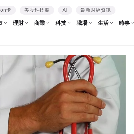
mon卡
美股科技股
AI
最新財經資訊
市
理財
商業
科技
職場
生活
時事