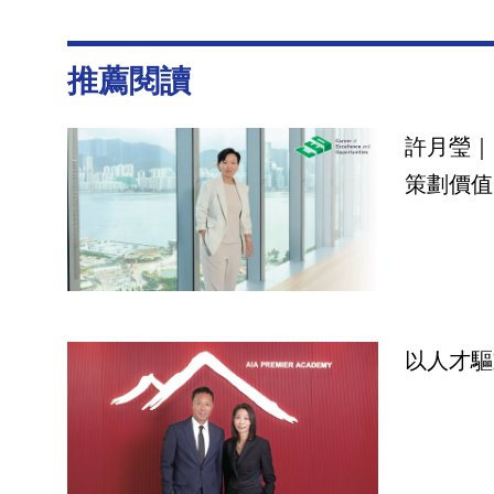
推薦閱讀
許月瑩｜
策劃價值
以人才驅