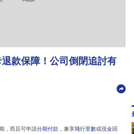
卡退款保障！公司倒閉追討有
款期，而且可申請
分期付款
，兼享
飛行里數
或
現金回