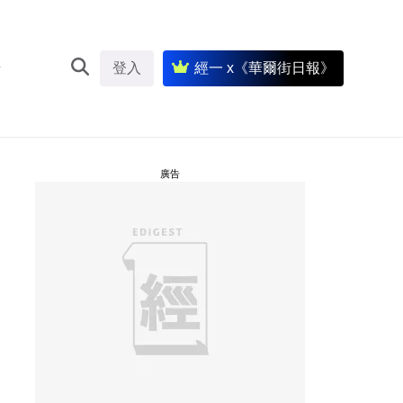
登入
經一 x《華爾街日報》
廣告