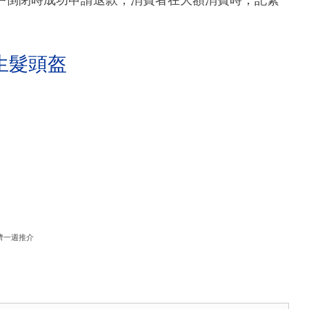
戶倒閉時成功申請退款，消費者在大額消費時，記緊
生髮頭盔
濟一週推介