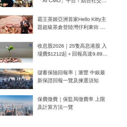
「AI CMO」平台！結合社交聆
聽與廣東話大模型 助中小企數
分鐘生成「貼地」宣傳短片
霸王茶姬亞洲首家Hello Kitty主
題超級茶倉登陸灣仔利東街 推
出首創「伯爵紅茶色」Hello Kitt
y及香港限定特調系列
收息股2026｜25隻高息港股 入
場費$1212起＋回報高達9.89
厘！持續更新
儲蓄保險回報率｜滙豐 中銀最
新保證回報一覽及揀選須知
保費徵費｜保監局徵費率 上限
及計算方法一覽