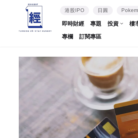
港股IPO
日圓
Poke
即時財經
專題
投資
樓
專欄
訂閱專區