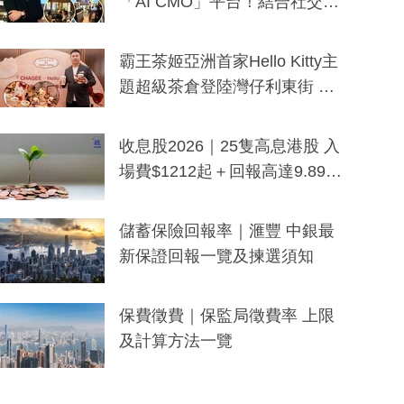
「AI CMO」平台！結合社交聆
聽與廣東話大模型 助中小企數
分鐘生成「貼地」宣傳短片
霸王茶姬亞洲首家Hello Kitty主
題超級茶倉登陸灣仔利東街 推
出首創「伯爵紅茶色」Hello Kitt
y及香港限定特調系列
收息股2026｜25隻高息港股 入
場費$1212起＋回報高達9.89
厘！持續更新
儲蓄保險回報率｜滙豐 中銀最
新保證回報一覽及揀選須知
保費徵費｜保監局徵費率 上限
及計算方法一覽