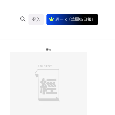
登入
經一 x《華爾街日報》
廣告