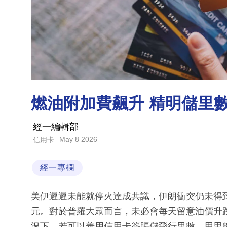
燃油附加費飆升 精明儲里
經一編輯部
May 8 2026
信用卡
經一專欄
美伊遲遲未能就停火達成共識，伊朗衝突仍未得到
元。對於普羅大眾而言，未必會每天留意油價升
況下，若可以善用信用卡簽賬儲飛行里數，用里