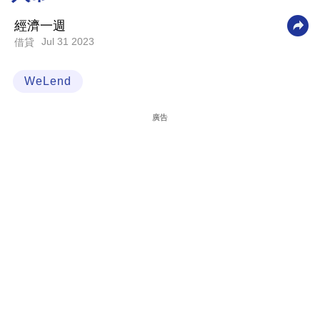
科
經濟一週
技
Jul 31 2023
借貸
職
WeLend
場
生
廣告
活
時
事
專
欄
訂
閱
專
區