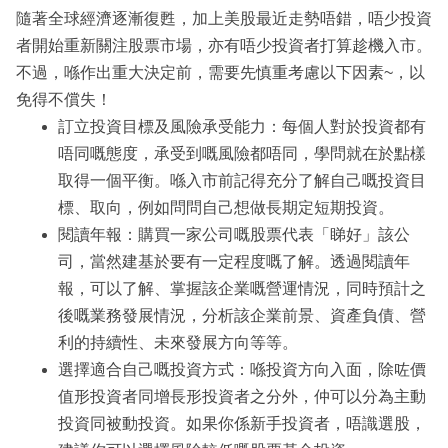
隨著全球經濟逐漸復甦，加上美股最近走勢唔錯，唔少投資
者開始重新關注股票市場，亦有唔少投資者打算趁機入市。
不過，喺作出重大決定前，需要先慎重考慮以下因素~，以
免得不償失！
訂立投資目標及風險承受能力：每個人對於投資都有
唔同嘅態度，承受到嘅風險都唔同，學問就在於點樣
取得一個平衡。喺入市前記得充分了解自己嘅投資目
標、取向，例如問問自己想做長期定短期投資。
閱讀年報：購買一家公司嘅股票代表「睇好」該公
司，當然建基於要有一定程度嘅了解。透過閱讀年
報，可以了解、掌握該企業嘅營運情況，同時預計之
後嘅業務發展情況，分析該企業前景、資產負債、營
利的持續性、未來發展方向等等。
選擇適合自己嘅投資方式：喺投資方向入面，除咗價
值形投資者同增長形投資者之分外，仲可以分為主動
投資同被動投資。如果你係新手投資者，唔識選股，