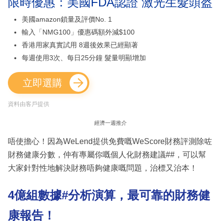
限時優惠：美國FDA認證 激光生髮頭盔
美國amazon鎖量及評價No. 1
輸入「NMG100」優惠碼額外減$100
香港用家真實試用 8週後效果已經顯著
每週使用3次、每日25分鐘 髮量明顯增加
立即選購
資料由客戶提供
經濟一週推介
唔使擔心！因為WeLend提供免費嘅WeScore財務評測除咗
財務健康分數，仲有專屬你嘅個人化財務建議##，可以幫
大家針對性地解決財務唔夠健康嘅問題，治標又治本！
4億組數據#分析演算，最可靠的財務健
康報告！