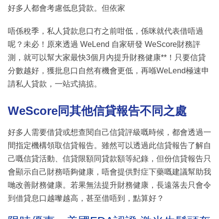
好多人都會考慮低息貸款。但依家
唔係稅季，私人貸款息口冇之前咁低，係咪就代表借唔過
呢？未必！原來透過 WeLend 自家研發 WeScore財務評
測，就可以幫大家最快3個月內提升財務健康**！只要信貸
分數越好，獲批息口自然有機會更低，再喺WeLend極速申
請私人貸款，一站式搞掂。
WeScore同其他信貸報告不同之處
好多人需要借貸或想查閱自己信貸評級嘅時候，都會透過一
間指定機構領取信貸報告。雖然可以透過此信貸報告了解自
己嘅信貸活動、信貸限額同貸款額等紀錄，但份信貸報告只
會顯示自己財務唔夠健康，唔會提供對症下藥嘅建議幫助我
哋改善財務健康。若果無法提升財務健康，長遠落去只會令
到借貸息口越嚟越高，甚至借唔到，點算好？