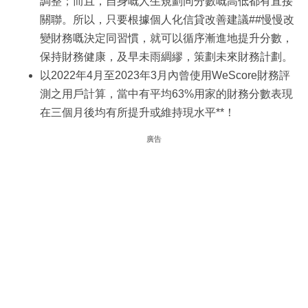
調整；而且，自身嘅人生規劃同分數嘅高低都有直接
關聯。所以，只要根據個人化信貸改善建議##慢慢改
變財務嘅決定同習慣，就可以循序漸進地提升分數，
保持財務健康，及早未雨綢繆，策劃未來財務計劃。
以2022年4月至2023年3月內曾使用WeScore財務評
測之用戶計算，當中有平均63%用家的財務分數表現
在三個月後均有所提升或維持現水平**！
廣告