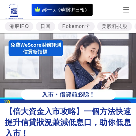
即
經一 x《華爾街日報》
時
財
港股IPO
日圓
Pokemon卡
美股科技股
經
專
題
投
資
樓
市
理
【倍大資金入市攻略】一個方法快速
財
提升信貸狀況兼減低息口，助你低息
商
入市！
業