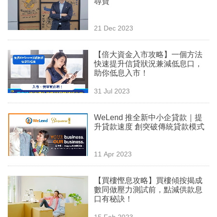
尋寶
業
科
21 Dec 2023
技
【倍大資金入市攻略】一個方法
職
快速提升信貸狀況兼減低息口，
助你低息入市！
場
31 Jul 2023
生
活
WeLend 推全新中小企貸款｜提
升貸款速度 創突破傳統貸款模式
時
事
11 Apr 2023
專
欄
【買樓慳息攻略】買樓傾按揭成
數同做壓力測試前，點減供款息
訂
口有秘訣！
閱
15 Feb 2023