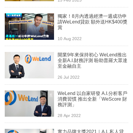
專
區
獨家！8月內透過經濟一週成功申
請WeLend貸款 額外送HK$400獎
賞
10 Aug 2022
開業9年來保持初心 WeLend推出
全新A.I.財務評測 盼助普羅大眾達
至金融自主
26 Jul 2022
WeLend 以自家研發 A.I.分析客戶
消費習慣 推出全新「WeScore 財
務評測」
28 Apr 2022
實力品牌大獎2021｜A.I. 私人貸