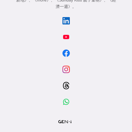
新地》
、
《more》
、
《Sunday Kiss 親子童萌》
、
《經
濟一週》
。