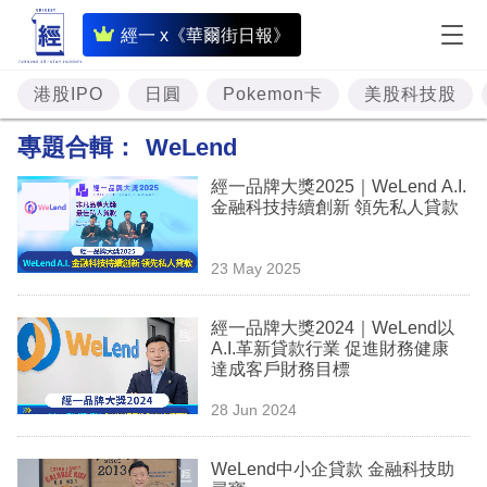
即
經一 x《華爾街日報》
時
財
港股IPO
日圓
Pokemon卡
美股科技股
經
專題合輯：
WeLend
專
經一品牌大獎2025｜WeLend A.I.
題
金融科技持續創新 領先私人貸款
投
23 May 2025
資
樓
經一品牌大獎2024｜WeLend以
A.I.革新貸款行業 促進財務健康
市
達成客戶財務目標
理
28 Jun 2024
財
WeLend中小企貸款 金融科技助
商