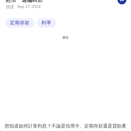
經濟一週編輯部
Sep 27 2024
借貸
科
技
定期存款
利率
職
場
廣告
生
活
時
事
專
欄
訂
閱
專
想知道如何計算利息？不論是信用卡、定期存款還是貸款產
區