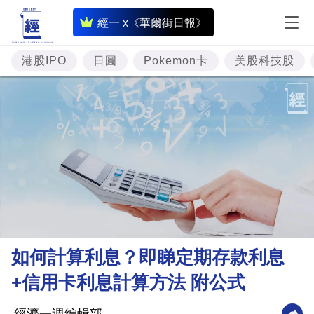
即
經一 x《華爾街日報》
時
財
港股IPO
日圓
Pokemon卡
美股科技股
經
專
題
投
資
樓
市
理
如何計算利息？即睇定期存款利息
財
+信用卡利息計算方法 附公式
商
業