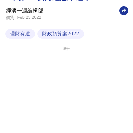
科
經濟一週編輯部
技
Feb 23 2022
借貸
職
理財有道
財政預算案2022
場
生
廣告
活
時
事
專
欄
訂
閱
專
區