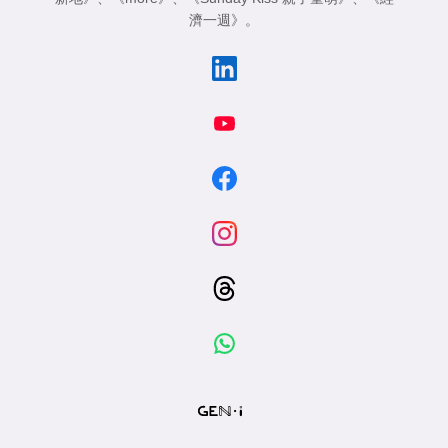
濟一週》
。