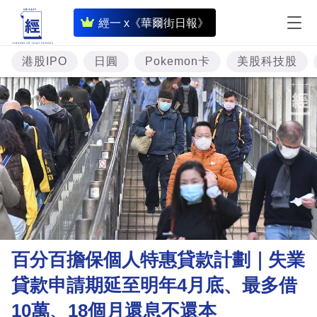
即
經一 x《華爾街日報》
時
財
港股IPO
日圓
Pokemon卡
美股科技股
經
專
題
投
資
樓
市
理
百分百擔保個人特惠貸款計劃｜失業
財
貸款申請期延至明年4月底、最多借
商
10萬、18個月還息不還本
業