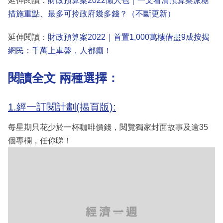
延伸閱讀：
財政預算案2022懶人包｜一文看清預算案派糖
措施重點、最多可拎政府幾多錢？（不斷更新）
延伸閱讀：
財政預算案2022｜首置1,000萬樓借盡9成按揭
網民：千萬上車盤，人都癲！
閱讀全文 兩種選擇：
1.經一訂閱計劃(揭頁版):
每星期只花少於一杯咖啡價錢，閱覽獨家封面故事及逾35
個專欄，任你睇！