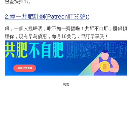
會盡快推出。
2.經一共肥計劃(Patreon訂閱號):
錢，一個人搵唔晒，咁不如一齊搵啦！共肥不自肥，賺錢預
埋你，現有早鳥優惠，每月10美元，早訂早享受﹗
廣告