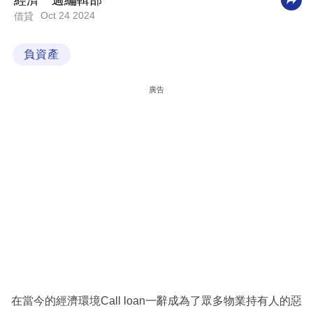
經濟一週編輯部
Oct 24 2024
借貸
科
技
負資產
職
場
廣告
生
活
時
事
專
欄
訂
閱
專
在當今的經濟環境Call loan一辭成為了眾多物業持有人的惡
區