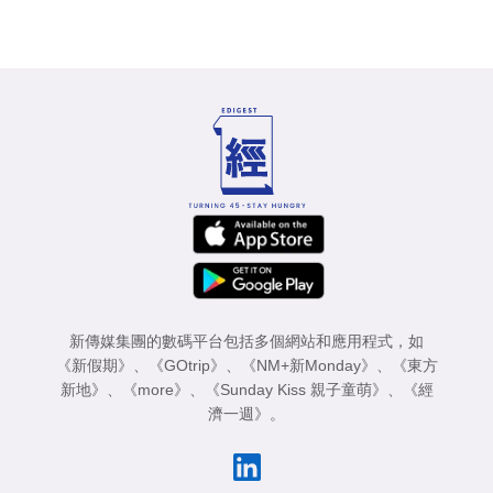
新傳媒集團的數碼平台包括多個網站和應用程式，如
《新假期》
、
《GOtrip》
、
《NM+新Monday》
、
《東方
新地》
、
《more》
、
《Sunday Kiss 親子童萌》
、
《經
濟一週》
。