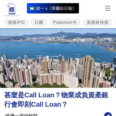
即
經一 x《華爾街日報》
時
財
港股IPO
日圓
Pokemon卡
美股科技股
經
專
題
投
資
樓
市
理
甚麼是Call Loan？物業成負資產銀
財
行會即刻Call Loan？
商
業