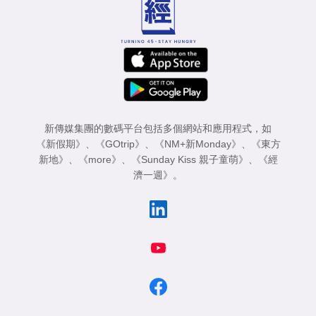
新傳媒集團的數碼平台包括多個網站和應用程式，如
《新假期》
、
《GOtrip》
、
《NM+新Monday》
、
《東方
新地》
、
《more》
、
《Sunday Kiss 親子童萌》
、
《經
濟一週》
。