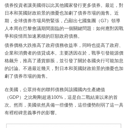
債券投資者讓美國得以比其他國家發行更多債券。最近，對
日本和英國財政前景的擔憂也加劇了債券市場的拋售。近
期，全球債券市場局勢緊張，凸顯出七國集團（G7）領導
人本周在巴黎會議期間面臨的一個關鍵問題：如何應對因戰
爭和疫情而加速累積的巨額政府債務。
債券價格大跌推高了政府債務收益率，同時也提高了政府、
企業和消費者的借貸成本。主要誘因在於，戰爭引發能源價
格飆升，推高了通貨膨脹，並引發了關於各國央行可能加息
的討論。不過最近幾天，對日本和英國財政前景的擔憂也加
劇了債券市場的拋售。
在美國，公眾持有的聯邦債務與該國國內生產總值
（GDP）之比剛剛超過100%，這是自二戰結束以來的首
次。然而，美國依然具備一些優勢，這些優勢削弱了這一具
有裡程碑意義事件的影響。