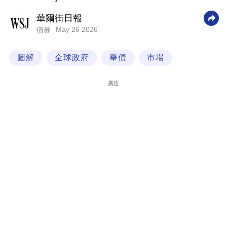
科
華爾街日報
技
May 26 2026
債券
職
圖解
全球政府
舉債
市場
場
生
廣告
活
時
事
專
欄
訂
閱
專
區