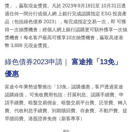
獎」，贏取現金獎賞。凡於 2023年9月18日至 10月31日透
過任何一間分行或個人網 上銀行完成認購指定 ESG 投資產
品（包括綠色債券 2023），每完成指定交易一次，即 可獲
得一次抽獎機會；經個人網上銀行認購更可額外獲享一次抽
獎機會！每名客戶最高可獲享10次抽獎機會，贏取高達港
幣 3,888 元現金獎賞。
綠色債券2023申請｜
富途推「13
免」
優惠
富途今年乘勢追擊推出「13免」認購優惠，客戶透過富途
認購綠債， 可免收費用包括：孖展利息、認購手續費、申
請手續費、暗盤交易佣金、暗盤交易平台費、託管費、轉入
費、代收利息手續費、到期贖回費、存倉費、不動戶費、提
早贖回費、港股證券免佣（新客專享）
廣告