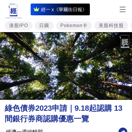
即
經一 x《華爾街日報》
時
財
港股IPO
日圓
Pokemon卡
美股科技股
經
專
題
投
資
樓
市
理
綠色債券2023申請｜9.18起認購 13
財
間銀行券商認購優惠一覽
商
業