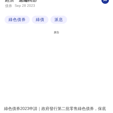
經濟一週編輯部
Sep 28 2023
債券
科
技
綠色債券
綠債
派息
職
場
廣告
生
活
時
事
專
欄
訂
閱
專
綠色債券2023申請｜政府發行第二批零售綠色債券，保底
區