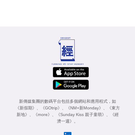
新傳媒集團的數碼平台包括多個網站和應用程式，如
《新假期》
、
《GOtrip》
、
《NM+新Monday》
、
《東方
新地》
、
《more》
、
《Sunday Kiss 親子童萌》
、
《經
濟一週》
。