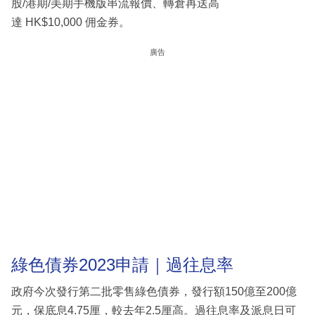
股/港期/美期手機版串流報價、轉倉再送高
達 HK$10,000 佣金券。
廣告
綠色債券2023申請｜過往息率
政府今次發行第二批零售綠色債券，發行額150億至200億
元，保底息4.75厘，較去年2.5厘高。過往息率及派息日可