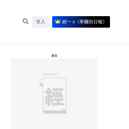
登入
經一 x《華爾街日報》
廣告