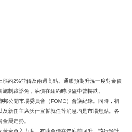
上漲約2%並觸及兩週高點。通脹預期升溫一度對金價
實施制裁豁免，油價在紐約時段盤中曾轉跌。
聯邦公開市場委員會（FOMC）會議紀錄。同時，初
以及新任主席沃什宣誓就任等消息均是市場焦點。各
貴金屬走勢。
大黃金買入力度，有助金價在年底前回升。該行預計