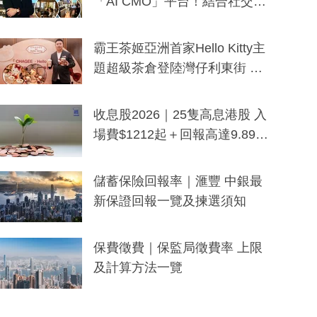
「AI CMO」平台！結合社交聆
聽與廣東話大模型 助中小企數
分鐘生成「貼地」宣傳短片
霸王茶姬亞洲首家Hello Kitty主
題超級茶倉登陸灣仔利東街 推
出首創「伯爵紅茶色」Hello Kitt
y及香港限定特調系列
收息股2026｜25隻高息港股 入
場費$1212起＋回報高達9.89
厘！持續更新
儲蓄保險回報率｜滙豐 中銀最
新保證回報一覽及揀選須知
保費徵費｜保監局徵費率 上限
及計算方法一覽