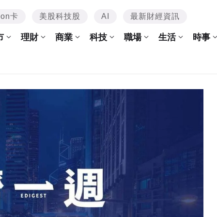
mon卡
美股科技股
AI
最新財經資訊
市
理財
商業
科技
職場
生活
時事