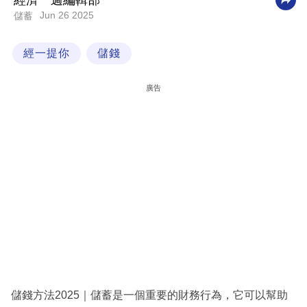
經濟一週編輯部
Jun 26 2025
儲蓄
科
技
經一提你
儲錢
職
場
廣告
生
活
時
事
專
欄
訂
閱
專
儲錢方法2025｜儲蓄是一個重要的財務行為，它可以幫助
區