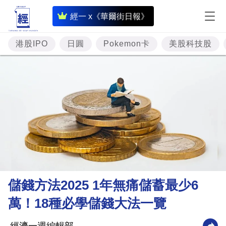
即
經一 x《華爾街日報》
時
財
港股IPO
日圓
Pokemon卡
美股科技股
經
專
題
投
資
樓
市
理
儲錢方法2025 1年無痛儲蓄最少6
財
萬！18種必學儲錢大法一覽
商
業