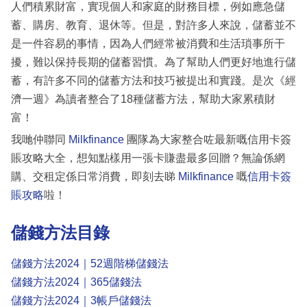
人們積累財富，實現個人和家庭的財務目標，例如應急儲
蓄、購房、教育、退休等。但是，對許多人來說，儲蓄並不
是一件容易的事情，因為人們經常被消費和生活瑣事所干
擾，難以保持長期的儲蓄習慣。為了幫助人們更好地進行儲
蓄，有許多不同的儲蓄方法和技巧被提出和實踐。是次《經
濟一週》為讀者整合了18種儲蓄方法，幫助大家累積財
富！
我哋仲聯同
Milkfinance
團隊為大家整合咗最新嘅信用卡簽
賬攻略大全，想知點樣用一張卡賺盡最多回贈？無論係網
購、交租定係日常消費，即刻去睇
Milkfinance
嘅
信用卡簽
賬攻略
啦！
儲錢方法目錄
儲錢方法2024｜52週階梯儲錢法
儲錢方法2024｜365儲錢法
儲錢方法2024｜3帳戶儲錢法