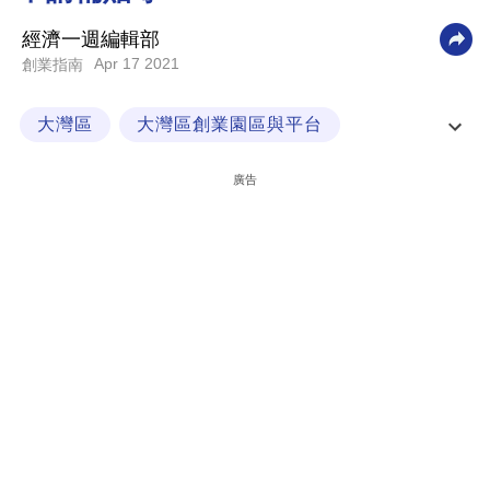
科
經濟一週編輯部
技
Apr 17 2021
創業指南
職
大灣區
大灣區創業園區與平台
場
職場制勝
創業說明書
生
廣告
活
時
事
專
欄
訂
閱
專
區