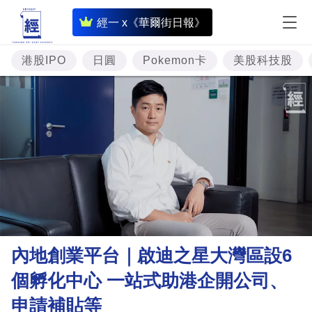
即
經一 x《華爾街日報》
時
財
港股IPO
日圓
Pokemon卡
美股科技股
經
專
題
投
資
樓
市
理
內地創業平台｜啟迪之星大灣區設6
財
個孵化中心 一站式助港企開公司、
商
申請補貼等
業